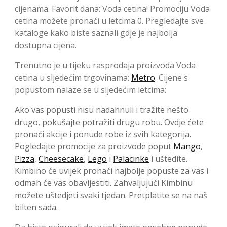
cijenama. Favorit dana: Voda cetina! Promociju Voda
cetina možete pronaći u letcima 0. Pregledajte sve
kataloge kako biste saznali gdje je najbolja
dostupna cijena.
Trenutno je u tijeku rasprodaja proizvoda Voda
cetina u sljedećim trgovinama:
Metro
. Cijene s
popustom nalaze se u sljedećim letcima:
Ako vas popusti nisu nadahnuli i tražite nešto
drugo, pokušajte potražiti drugu robu. Ovdje ćete
pronaći akcije i ponude robe iz svih kategorija.
Pogledajte promocije za proizvode poput
Mango
,
Pizza
,
Cheesecake
,
Lego
i
Palacinke
i uštedite.
Kimbino će uvijek pronaći najbolje popuste za vas i
odmah će vas obavijestiti. Zahvaljujući Kimbinu
možete uštedjeti svaki tjedan. Pretplatite se na naš
bilten sada.