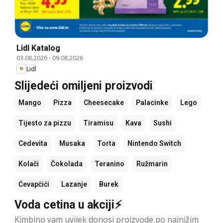
Lidl Katalog
03.08.2026
-
09.08.2026
Lidl
Slijedeći omiljeni proizvodi
Mango
Pizza
Cheesecake
Palacinke
Lego
Tijesto za pizzu
Tiramisu
Kava
Sushi
Cedevita
Musaka
Torta
Nintendo Switch
Kolači
Čokolada
Teranino
Ružmarin
Ćevapčići
Lazanje
Burek
Voda cetina u akciji⚡
Kimbino vam uvijek donosi proizvode po najnižim