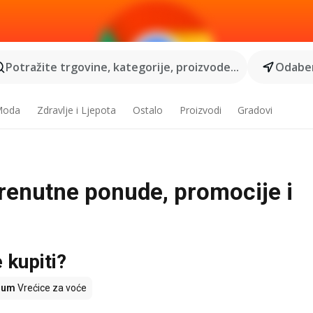
Potražite trgovine, kategorije, proizvode...
Odaber
 Moda
Zdravlje i Ljepota
Ostalo
Proizvodi
Gradovi
trenutne ponude, promocije i
 kupiti?
zum
Vrećice za voće