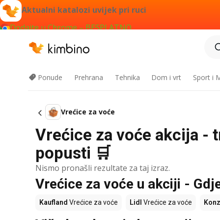
Aktualni katalozi uvijek pri ruci
Dodajte u Chrome – BESPLATNO
Ponude
Prehrana
Tehnika
Dom i vrt
Sport i
Vrećice za voće
Vrećice za voće akcija - 
popusti 🛒
Nismo pronašli rezultate za taj izraz.
Vrećice za voće u akciji - Gdje
Kaufland
Vrećice za voće
Lidl
Vrećice za voće
Kon