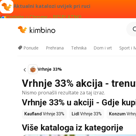
Aktualni katalozi uvijek pri ruci
Dodajte u Chrome – BESPLATNO
Ponude
Prehrana
Tehnika
Dom i vrt
Sport i
Vrhnje 33%
Vrhnje 33% akcija - tren
Nismo pronašli rezultate za taj izraz.
Vrhnje 33% u akciji - Gdje kupi
Kaufland
Vrhnje 33%
Lidl
Vrhnje 33%
Konzum
Vrhn
Više kataloga iz kategorije