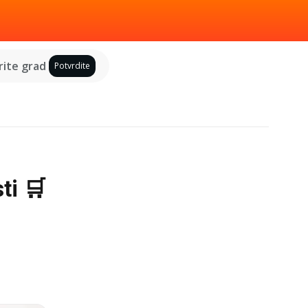
ite grad
Potvrdite
ti 🛒