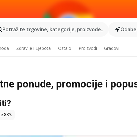
Potražite trgovine, kategorije, proizvode...
Odaber
 Moda
Zdravlje i Ljepota
Ostalo
Proizvodi
Gradovi
utne ponude, promocije i popus
ti?
je 33%