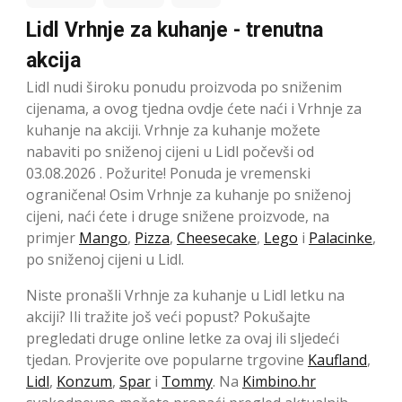
Lidl Vrhnje za kuhanje - trenutna
akcija
Lidl nudi široku ponudu proizvoda po sniženim
cijenama, a ovog tjedna ovdje ćete naći i Vrhnje za
kuhanje na akciji. Vrhnje za kuhanje možete
nabaviti po sniženoj cijeni u Lidl počevši od
03.08.2026 . Požurite! Ponuda je vremenski
ograničena! Osim Vrhnje za kuhanje po sniženoj
cijeni, naći ćete i druge snižene proizvode, na
primjer
Mango
,
Pizza
,
Cheesecake
,
Lego
i
Palacinke
,
po sniženoj cijeni u Lidl.
Niste pronašli Vrhnje za kuhanje u Lidl letku na
akciji? Ili tražite još veći popust? Pokušajte
pregledati druge online letke za ovaj ili sljedeći
tjedan. Provjerite ove popularne trgovine
Kaufland
,
Lidl
,
Konzum
,
Spar
i
Tommy
. Na
Kimbino.hr