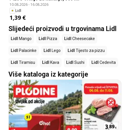
10.08.2026
-
16.08.2026
Lidl
1,39 €
Slijedeći proizvodi u trgovinama Lidl
Lidl
Mango
Lidl
Pizza
Lidl
Cheesecake
Lidl
Palacinke
Lidl
Lego
Lidl
Tijesto za pizzu
Lidl
Tiramisu
Lidl
Kava
Lidl
Sushi
Lidl
Cedevita
Više kataloga iz kategorije