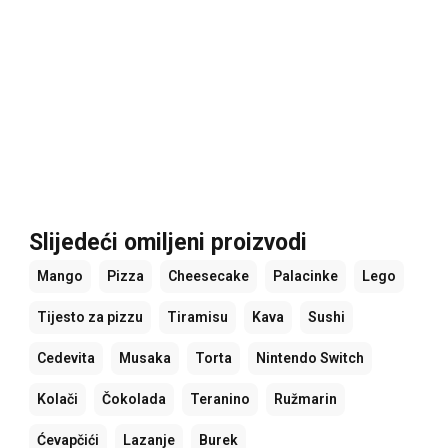
Slijedeći omiljeni proizvodi
Mango
Pizza
Cheesecake
Palacinke
Lego
Tijesto za pizzu
Tiramisu
Kava
Sushi
Cedevita
Musaka
Torta
Nintendo Switch
Kolači
Čokolada
Teranino
Ružmarin
Ćevapčići
Lazanje
Burek