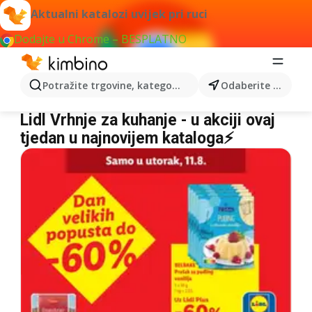
Aktualni katalozi uvijek pri ruci
Dodajte u Chrome – BESPLATNO
Potražite trgovine, kategorije, proizvode...
Odaberite grad
Lidl Vrhnje za kuhanje
Lidl Vrhnje za kuhanje - u akciji ovaj
tjedan u najnovijem kataloga⚡