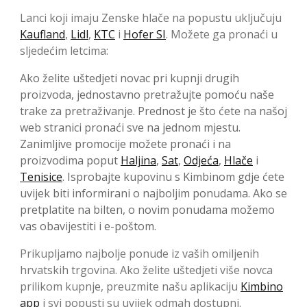
Lanci koji imaju Zenske hlače na popustu uključuju
Kaufland
,
Lidl
,
KTC
i
Hofer SI
. Možete ga pronaći u
sljedećim letcima:
Ako želite uštedjeti novac pri kupnji drugih
proizvoda, jednostavno pretražujte pomoću naše
trake za pretraživanje. Prednost je što ćete na našoj
web stranici pronaći sve na jednom mjestu.
Zanimljive promocije možete pronaći i na
proizvodima poput
Haljina
,
Sat
,
Odjeća
,
Hlače
i
Tenisice
. Isprobajte kupovinu s Kimbinom gdje ćete
uvijek biti informirani o najboljim ponudama. Ako se
pretplatite na bilten, o novim ponudama možemo
vas obavijestiti i e-poštom.
Prikupljamo najbolje ponude iz vaših omiljenih
hrvatskih trgovina. Ako želite uštedjeti više novca
prilikom kupnje, preuzmite našu aplikaciju
Kimbino
app
i svi popusti su uvijek odmah dostupni.