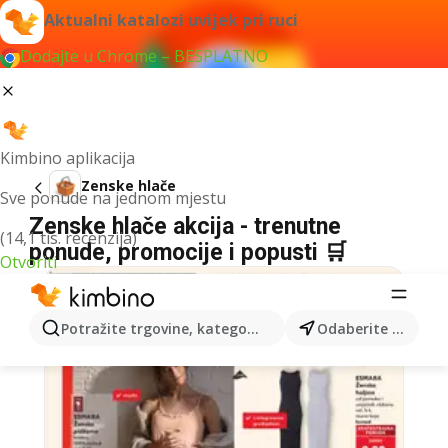
Aktualni katalozi uvijek pri ruci
Dodajte u Chrome – BESPLATNO
Kimbino aplikacija
Zenske hlače
Sve ponude na jednom mjestu
Zenske hlače akcija - trenutne
(14,1 tis. recenzija)
ponude, promocije i popusti 🛒
Otvoriti
Potražite trgovine, kategorije, proizvode...
Odaberite grad