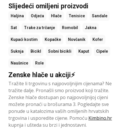
Slijedeći omiljeni proizvodi
Haljina
Odjeća
Hlače
Tenisice
Sandale
Sat
Trake za trčanje
Romobil
Jakna
Kupaći kostim
Kopačke
Novčanik
Kofer
Suknja
Bicikl
Sobni bicikli
Kaput
Cipele
Naušnice
Role
Zenske hlače u akciji⚡
Tražite li trgovinu s najpovoljnijim cijenama? Ne
tražite dalje. Pronašli smo proizvod koji tražite.
Zenske hlače dostupan po najpovoljnijoj cijeni
možete pronaći u brošurama 3. Pogledajte sve
ponude u katalozima vaših omiljenih hrvatskih
trgovina i usporedite cijene. Pomoću
Kimbino.hr
kupnja i ušteda su brzi i jednostavni.