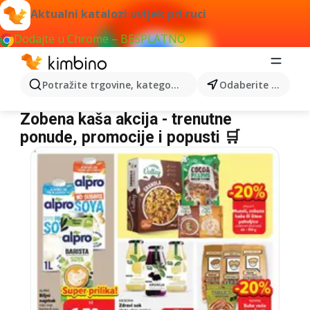
Aktualni katalozi uvijek pri ruci
Dodajte u Chrome – BESPLATNO
Potražite trgovine, kategorije, proizvode...
Odaberite grad
Zobena kaša
Zobena kaša akcija - trenutne
ponude, promocije i popusti 🛒