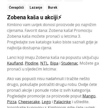
Ćevapčići
Lazanje
Burek
Zobena kaša u akciji⚡
Kimbino vam uvijek donosi proizvode po najnižim
cijenama. Favorit dana: Zobena kaša! Promociju
Zobena kaša možete pronaći u letcima 3.
Pregledajte sve kataloge kako biste saznali gdje je
najbolja dostupna cijena.
Lanci koji imaju Zobena kaša na popustu uključuju
Kaufland
,
Plodine
,
NTL
,
Bipa
i
Studenac
. Možete ga
pronaći u sljedećim letcima:
Ako vas popusti nisu nadahnuli i tražite nešto
drugo, pokušajte potražiti drugu robu. Ovdje ćete
pronaći akcije i ponude robe iz svih kategorija.
Pogledajte promocije za proizvode poput
Mango
,
Pizza
,
Cheesecake
,
Lego
i
Palacinke
i uštedite.
Isprobajte kupovinu s Kimbinom gdje ćete uvijek