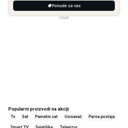
Ponude za vas
OGLAS
Popularni proizvodi na akciji
Tv
Sat
Pametni sat
Usisavač
Parna postaja
Smart TV
Svjetiljka
Televizor