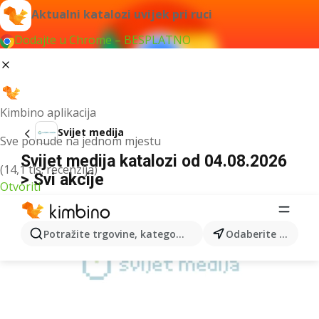
Aktualni katalozi uvijek pri ruci
Dodajte u Chrome – BESPLATNO
Kimbino aplikacija
Svijet medija
Sve ponude na jednom mjestu
Svijet medija katalozi od 04.08.2026
(14,1 tis. recenzija)
> Svi akcije
Otvoriti
OGLAS
Potražite trgovine, kategorije, proizvode...
Odaberite grad