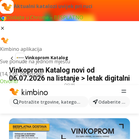
Aktualni katalozi uvijek pri ruci
Dodajte u Chrome – BESPLATNO
Kimbino aplikacija
Vinkoprom Katalog
Sve ponude na jednom mjestu
Vinkoprom Katalog novi od
(14,1 tis. recenzija)
06.07.2026 na listanje > letak digitalni
Otvoriti
OGLAS
Potražite trgovine, kategorije, proizvode...
Odaberite grad