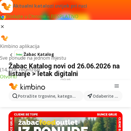
Aktualni katalozi uvijek pri ruci
Dodajte u Chrome – BESPLATNO
Kimbino aplikacija
Žabac Katalog
Sve ponude na jednom mjestu
Žabac Katalog novi od 26.06.2026 na
(14,1 tis. recenzija)
listanje > letak digitalni
Otvoriti
OGLAS
Potražite trgovine, kategorije, proizvode...
Odaberite grad