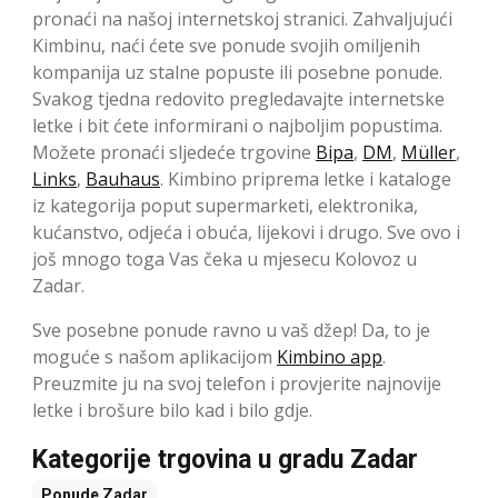
pronaći na našoj internetskoj stranici. Zahvaljujući
Kimbinu, naći ćete sve ponude svojih omiljenih
kompanija uz stalne popuste ili posebne ponude.
Svakog tjedna redovito pregledavajte internetske
letke i bit ćete informirani o najboljim popustima.
Možete pronaći sljedeće trgovine
Bipa
,
DM
,
Müller
,
Links
,
Bauhaus
. Kimbino priprema letke i kataloge
iz kategorija poput supermarketi, elektronika,
kućanstvo, odjeća i obuća, lijekovi i drugo. Sve ovo i
još mnogo toga Vas čeka u mjesecu Kolovoz u
Zadar.
Sve posebne ponude ravno u vaš džep! Da, to je
moguće s našom aplikacijom
Kimbino app
.
Preuzmite ju na svoj telefon i provjerite najnovije
letke i brošure bilo kad i bilo gdje.
Kategorije trgovina u gradu Zadar
Ponude
Zadar