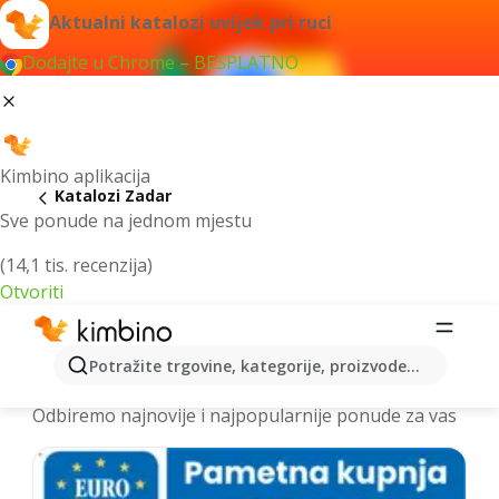
Aktualni katalozi uvijek pri ruci
Dodajte u Chrome – BESPLATNO
Kimbino aplikacija
Katalozi Zadar
Sve ponude na jednom mjestu
(14,1 tis. recenzija)
Otvoriti
Najnoviji katalozi Zadar > letci i
Potražite trgovine, kategorije, proizvode...
akcije online
Odbiremo najnovije i najpopularnije ponude za vas