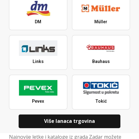
DM
Müller
Links
Bauhaus
Pevex
Tokić
Više lanaca trgovina
Najnovije letke i kataloge iz grada Zadar možete