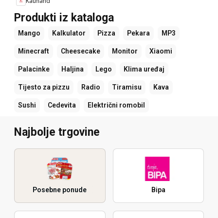
Kaufland
Produkti iz kataloga
Mango
Kalkulator
Pizza
Pekara
MP3
Minecraft
Cheesecake
Monitor
Xiaomi
Palacinke
Haljina
Lego
Klima uređaj
Tijesto za pizzu
Radio
Tiramisu
Kava
Sushi
Cedevita
Električni romobil
Najbolje trgovine
Posebne ponude
Bipa