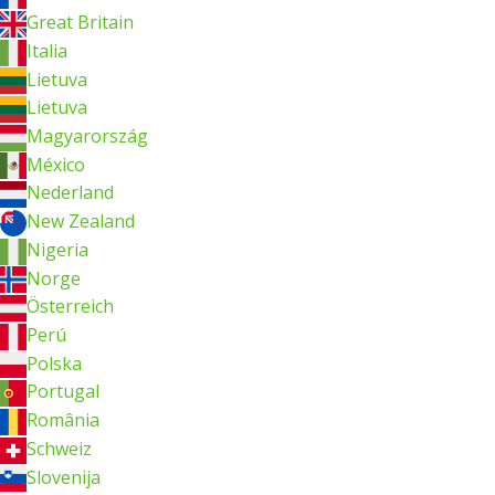
Great Britain
Italia
Lietuva
Lietuva
Magyarország
México
Nederland
New Zealand
Nigeria
Norge
Österreich
Perú
Polska
Portugal
România
Schweiz
Slovenija