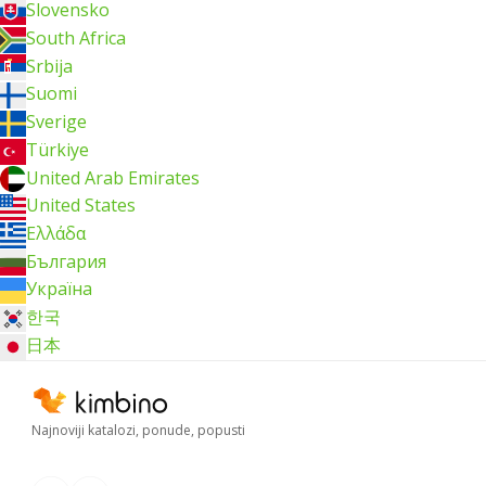
Slovensko
South Africa
Srbija
Suomi
Sverige
Türkiye
United Arab Emirates
United States
Ελλάδα
България
Україна
한국
日本
Najnoviji katalozi, ponude, popusti