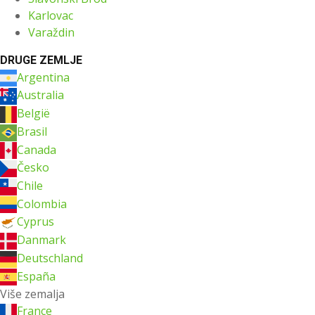
Karlovac
Varaždin
DRUGE ZEMLJE
Argentina
Australia
België
Brasil
Canada
Česko
Chile
Colombia
Cyprus
Danmark
Deutschland
España
Više zemalja
France