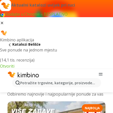
Aktualni katalozi uvijek pri ruci
Dodajte u Chrome – BESPLATNO
Kimbino aplikacija
Katalozi Belišće
Sve ponude na jednom mjestu
(14,1 tis. recenzija)
Otvoriti
Najnoviji katalozi Belišće > letci i
Potražite trgovine, kategorije, proizvode...
akcije online
Odbiremo najnovije i najpopularnije ponude za vas
NAJBOLJA