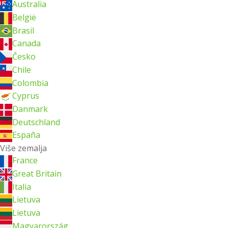
Australia
België
Brasil
Canada
Česko
Chile
Colombia
Cyprus
Danmark
Deutschland
España
Više zemalja
France
Great Britain
Italia
Lietuva
Lietuva
Magyarország