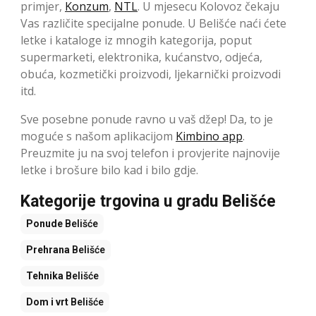
primjer,
Konzum
,
NTL
. U mjesecu Kolovoz čekaju
Vas različite specijalne ponude. U Belišće naći ćete
letke i kataloge iz mnogih kategorija, poput
supermarketi, elektronika, kućanstvo, odjeća,
obuća, kozmetički proizvodi, ljekarnički proizvodi
itd.
Sve posebne ponude ravno u vaš džep! Da, to je
moguće s našom aplikacijom
Kimbino app
.
Preuzmite ju na svoj telefon i provjerite najnovije
letke i brošure bilo kad i bilo gdje.
Kategorije trgovina u gradu Belišće
Ponude
Belišće
Prehrana
Belišće
Tehnika
Belišće
Dom i vrt
Belišće