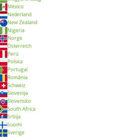
México
Nederland
New Zealand
Nigeria
Norge
Österreich
Perú
Polska
Portugal
România
Schweiz
Slovenija
Slovensko
South Africa
Srbija
Suomi
Sverige