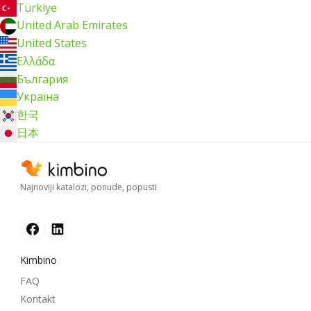
Türkiye
United Arab Emirates
United States
Ελλάδα
България
Україна
한국
日本
Najnoviji katalozi, ponude, popusti
Kimbino
FAQ
Kontakt