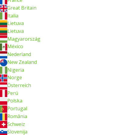
France
Great Britain
Italia
Lietuva
Lietuva
Magyarország
México
Nederland
New Zealand
Nigeria
Norge
Österreich
Perú
Polska
Portugal
România
Schweiz
Slovenija