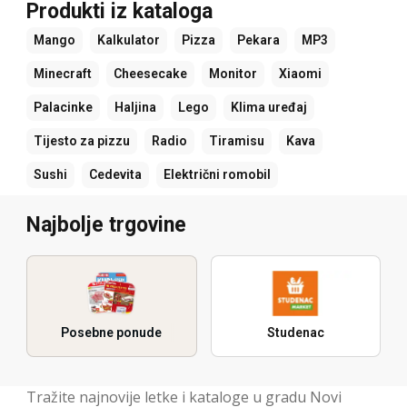
Produkti iz kataloga
Mango
Kalkulator
Pizza
Pekara
MP3
Minecraft
Cheesecake
Monitor
Xiaomi
Palacinke
Haljina
Lego
Klima uređaj
Tijesto za pizzu
Radio
Tiramisu
Kava
Sushi
Cedevita
Električni romobil
Najbolje trgovine
Posebne ponude
Studenac
Tražite najnovije letke i kataloge u gradu Novi