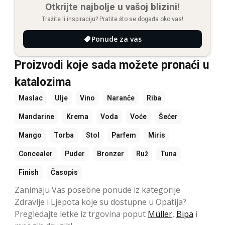
Otkrijte najbolje u vašoj blizini!
Tražite li inspiraciju? Pratite što se događa oko vas!
Ponude za vas
Proizvodi koje sada možete pronaći u
katalozima
Maslac
Ulje
Vino
Naranče
Riba
Mandarine
Krema
Voda
Voće
Šećer
Mango
Torba
Stol
Parfem
Miris
Concealer
Puder
Bronzer
Ruž
Tuna
Finish
Časopis
Zanimaju Vas posebne ponude iz kategorije
Zdravlje i Ljepota koje su dostupne u Opatija?
Pregledajte letke iz trgovina poput
Müller
,
Bipa
i