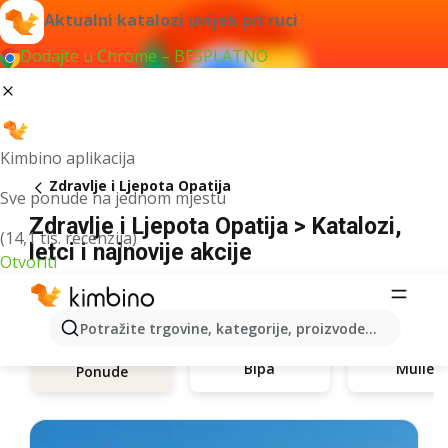
Aktualni katalozi uvijek pri ruci
Dodajte u Chrome – BESPLATNO
Kimbino aplikacija
Zdravlje i Ljepota Opatija
Sve ponude na jednom mjestu
Zdravlje i Ljepota Opatija > Katalozi,
(14,1 tis. recenzija)
letci i najnovije akcije
Otvoriti
Potražite trgovine, kategorije, proizvode...
Bipa
Müller
Ponude