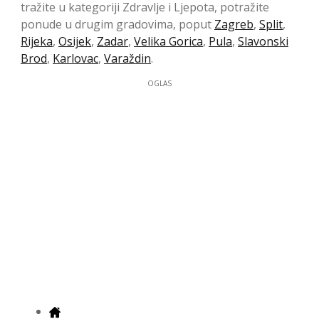
tražite u kategoriji Zdravlje i Ljepota, potražite
ponude u drugim gradovima, poput
Zagreb
,
Split
,
Rijeka
,
Osijek
,
Zadar
,
Velika Gorica
,
Pula
,
Slavonski
Brod
,
Karlovac
,
Varaždin
.
OGLAS