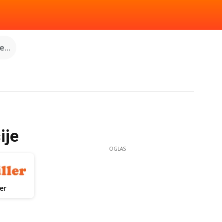
...
ije
OGLAS
er