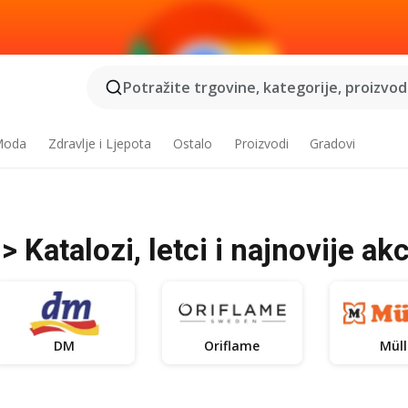
Potražite trgovine, kategorije, proizvode
 Moda
Zdravlje i Ljepota
Ostalo
Proizvodi
Gradovi
 Katalozi, letci i najnovije akc
DM
Oriflame
Müll