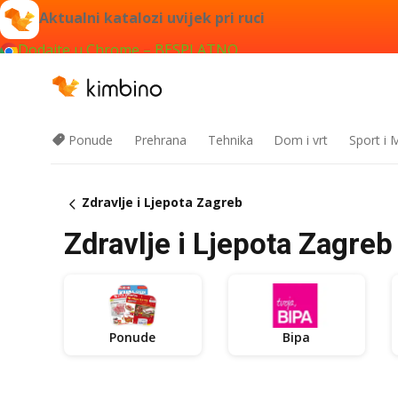
Aktualni katalozi uvijek pri ruci
Dodajte u Chrome – BESPLATNO
Ponude
Prehrana
Tehnika
Dom i vrt
Sport i
Zdravlje i Ljepota Zagreb
Zdravlje i Ljepota Zagreb >
Ponude
Bipa