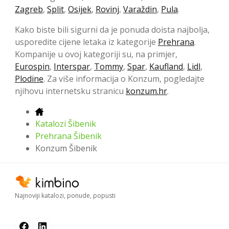
Zagreb
,
Split
,
Osijek
,
Rovinj
,
Varaždin
,
Pula
.
Kako biste bili sigurni da je ponuda doista najbolja,
usporedite cijene letaka iz kategorije
Prehrana
.
Kompanije u ovoj kategoriji su, na primjer,
Eurospin
,
Interspar
,
Tommy
,
Spar
,
Kaufland
,
Lidl
,
Plodine
. Za više informacija o Konzum, pogledajte
njihovu internetsku stranicu
konzum.hr
.
Katalozi Šibenik
Prehrana Šibenik
Konzum Šibenik
Najnoviji katalozi, ponude, popusti