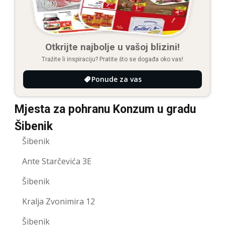
Otkrijte najbolje u vašoj blizini!
Tražite li inspiraciju? Pratite što se događa oko vas!
Ponude za vas
Mjesta za pohranu Konzum u gradu
Šibenik
Šibenik
Ante Starčevića 3E
Šibenik
Kralja Zvonimira 12
Šibenik