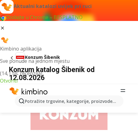
Aktualni katalozi uvijek pri ruci
Dodajte u Chrome – BESPLATNO
Kimbino aplikacija
Konzum Šibenik
Sve ponude na jednom mjestu
Konzum katalog Šibenik od
(14,1 tis. recenzija)
12.08.2026
Otvoriti
OGLAS
Potražite trgovine, kategorije, proizvode...