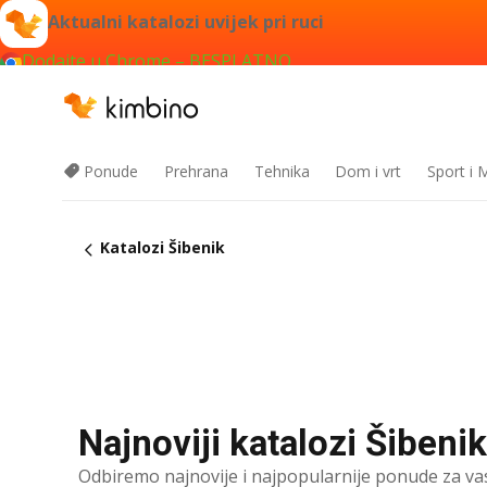
Aktualni katalozi uvijek pri ruci
Dodajte u Chrome – BESPLATNO
Ponude
Prehrana
Tehnika
Dom i vrt
Sport i
Katalozi Šibenik
Najnoviji katalozi Šibenik 
Odbiremo najnovije i najpopularnije ponude za va