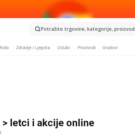
Potražite trgovine, kategorije, proizvode
 Moda
Zdravlje i Ljepota
Ostalo
Proizvodi
Gradovi
> letci i akcije online
s