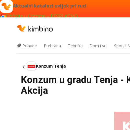
Aktualni katalozi uvijek pri ruci
Dodajte u Chrome – BESPLATNO
Ponude
Prehrana
Tehnika
Dom i vrt
Sport i
Konzum Tenja
Konzum u gradu Tenja - 
Akcija