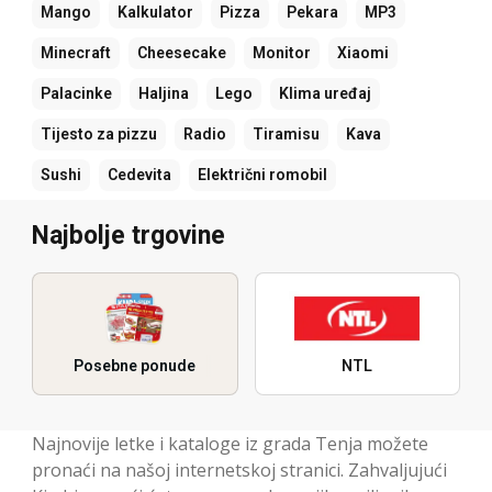
Mango
Kalkulator
Pizza
Pekara
MP3
Minecraft
Cheesecake
Monitor
Xiaomi
Palacinke
Haljina
Lego
Klima uređaj
Tijesto za pizzu
Radio
Tiramisu
Kava
Sushi
Cedevita
Električni romobil
Najbolje trgovine
Posebne ponude
NTL
Najnovije letke i kataloge iz grada Tenja možete
pronaći na našoj internetskoj stranici. Zahvaljujući