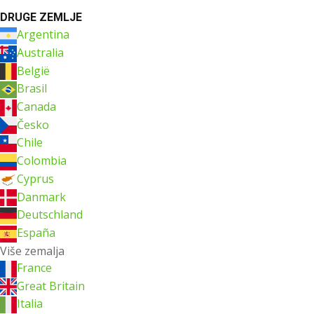
DRUGE ZEMLJE
Argentina
Australia
België
Brasil
Canada
Česko
Chile
Colombia
Cyprus
Danmark
Deutschland
España
Više zemalja
France
Great Britain
Italia