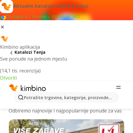
Aktualni katalozi uvijek pri ruci
Dodajte u Chrome – BESPLATNO
Kimbino aplikacija
Katalozi Tenja
Sve ponude na jednom mjestu
(14,1 tis. recenzija)
Otvoriti
Najnoviji katalozi Tenja > letci i akcije
Potražite trgovine, kategorije, proizvode...
online
Odbiremo najnovije i najpopularnije ponude za vas