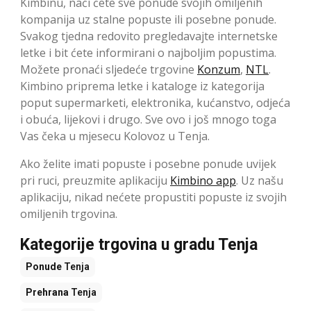
Kimbinu, naći ćete sve ponude svojih omiljenih
kompanija uz stalne popuste ili posebne ponude.
Svakog tjedna redovito pregledavajte internetske
letke i bit ćete informirani o najboljim popustima.
Možete pronaći sljedeće trgovine
Konzum
,
NTL
.
Kimbino priprema letke i kataloge iz kategorija
poput supermarketi, elektronika, kućanstvo, odjeća
i obuća, lijekovi i drugo. Sve ovo i još mnogo toga
Vas čeka u mjesecu Kolovoz u Tenja.
Ako želite imati popuste i posebne ponude uvijek
pri ruci, preuzmite aplikaciju
Kimbino app
. Uz našu
aplikaciju, nikad nećete propustiti popuste iz svojih
omiljenih trgovina.
Kategorije trgovina u gradu Tenja
Ponude
Tenja
Prehrana
Tenja