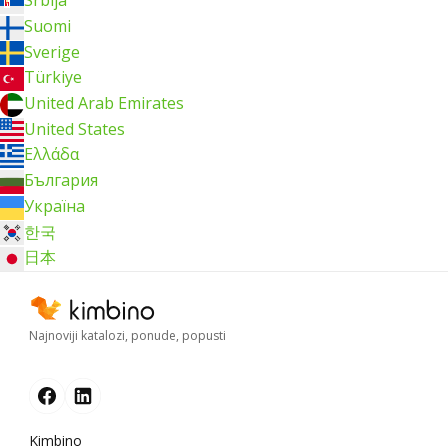
Srbija
Suomi
Sverige
Türkiye
United Arab Emirates
United States
Ελλάδα
България
Україна
한국
日本
Najnoviji katalozi, ponude, popusti
Kimbino