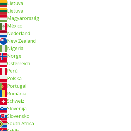
Lietuva
Lietuva
Magyarország
México
Nederland
New Zealand
Nigeria
Norge
Österreich
Perú
Polska
Portugal
România
Schweiz
Slovenija
Slovensko
South Africa