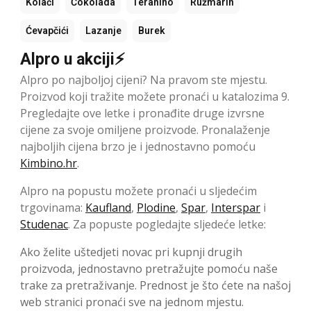
Kolači
Čokolada
Teranino
Ružmarin
Ćevapčići
Lazanje
Burek
Alpro u akciji⚡
Alpro po najboljoj cijeni? Na pravom ste mjestu.
Proizvod koji tražite možete pronaći u katalozima 9.
Pregledajte ove letke i pronađite druge izvrsne
cijene za svoje omiljene proizvode. Pronalaženje
najboljih cijena brzo je i jednostavno pomoću
Kimbino.hr
.
Alpro na popustu možete pronaći u sljedećim
trgovinama:
Kaufland
,
Plodine
,
Spar
,
Interspar
i
Studenac
. Za popuste pogledajte sljedeće letke:
Ako želite uštedjeti novac pri kupnji drugih
proizvoda, jednostavno pretražujte pomoću naše
trake za pretraživanje. Prednost je što ćete na našoj
web stranici pronaći sve na jednom mjestu.