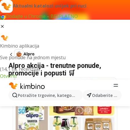
Aktualni katalozi uvijek pri ruci
Dodajte u Chrome – BESPLATNO
Kimbino aplikacija
Alpro
Sve ponude na jednom mjestu
Alpro akcija - trenutne ponude,
(14,1 tis. recenzija)
promocije i popusti 🛒
Otvoriti
Potražite trgovine, kategorije, proizvode...
Odaberite grad