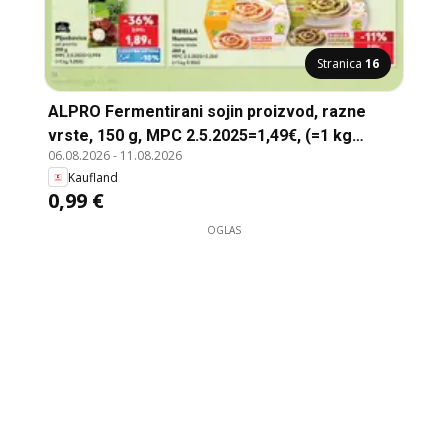
Stranica
16
ALPRO Fermentirani sojin proizvod, razne
vrste, 150 g, MPC 2.5.2025=1,49€, (=1 kg
06.08.2026
-
11.08.2026
6,60€)
Kaufland
0,99 €
OGLAS