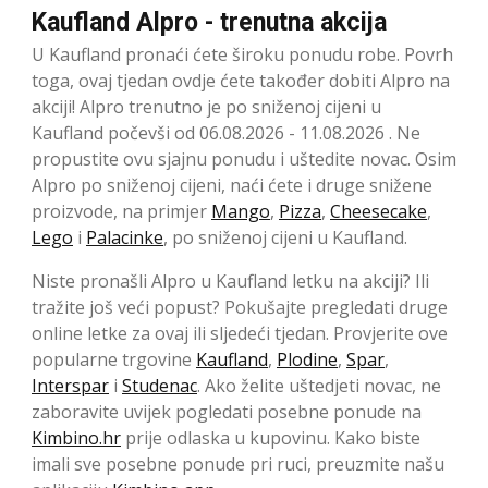
Kaufland Alpro - trenutna akcija
U Kaufland pronaći ćete široku ponudu robe. Povrh
toga, ovaj tjedan ovdje ćete također dobiti Alpro na
akciji! Alpro trenutno je po sniženoj cijeni u
Kaufland počevši od 06.08.2026 - 11.08.2026 . Ne
propustite ovu sjajnu ponudu i uštedite novac. Osim
Alpro po sniženoj cijeni, naći ćete i druge snižene
proizvode, na primjer
Mango
,
Pizza
,
Cheesecake
,
Lego
i
Palacinke
, po sniženoj cijeni u Kaufland.
Niste pronašli Alpro u Kaufland letku na akciji? Ili
tražite još veći popust? Pokušajte pregledati druge
online letke za ovaj ili sljedeći tjedan. Provjerite ove
popularne trgovine
Kaufland
,
Plodine
,
Spar
,
Interspar
i
Studenac
. Ako želite uštedjeti novac, ne
zaboravite uvijek pogledati posebne ponude na
Kimbino.hr
prije odlaska u kupovinu. Kako biste
imali sve posebne ponude pri ruci, preuzmite našu