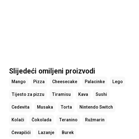
Slijedeći omiljeni proizvodi
Mango
Pizza
Cheesecake
Palacinke
Lego
Tijesto za pizzu
Tiramisu
Kava
Sushi
Cedevita
Musaka
Torta
Nintendo Switch
Kolači
Čokolada
Teranino
Ružmarin
Ćevapčići
Lazanje
Burek