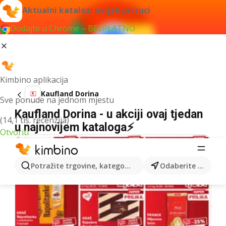
Aktualni katalozi uvijek pri ruci
Dodajte u Chrome – BESPLATNO
Kimbino aplikacija
Kaufland Dorina
Sve ponude na jednom mjestu
Kaufland Dorina - u akciji ovaj tjedan
(14,1 tis. recenzija)
u najnovijem kataloga⚡
Otvoriti
Potražite trgovine, kategorije, proizvode...
Odaberite grad