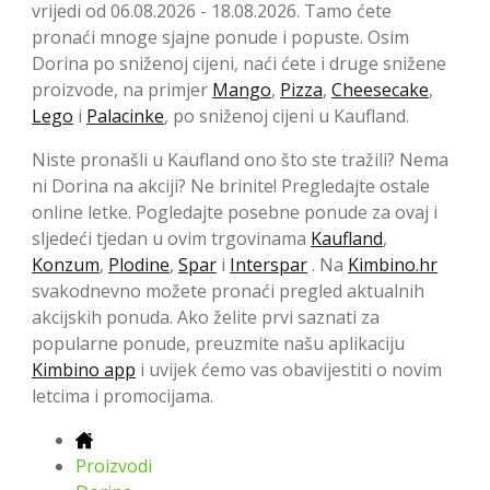
vrijedi od 06.08.2026 - 18.08.2026. Tamo ćete
pronaći mnoge sjajne ponude i popuste. Osim
Dorina po sniženoj cijeni, naći ćete i druge snižene
proizvode, na primjer
Mango
,
Pizza
,
Cheesecake
,
Lego
i
Palacinke
, po sniženoj cijeni u Kaufland.
Niste pronašli u Kaufland ono što ste tražili? Nema
ni Dorina na akciji? Ne brinite! Pregledajte ostale
online letke. Pogledajte posebne ponude za ovaj i
sljedeći tjedan u ovim trgovinama
Kaufland
,
Konzum
,
Plodine
,
Spar
i
Interspar
. Na
Kimbino.hr
svakodnevno možete pronaći pregled aktualnih
akcijskih ponuda. Ako želite prvi saznati za
popularne ponude, preuzmite našu aplikaciju
Kimbino app
i uvijek ćemo vas obavijestiti o novim
letcima i promocijama.
Proizvodi