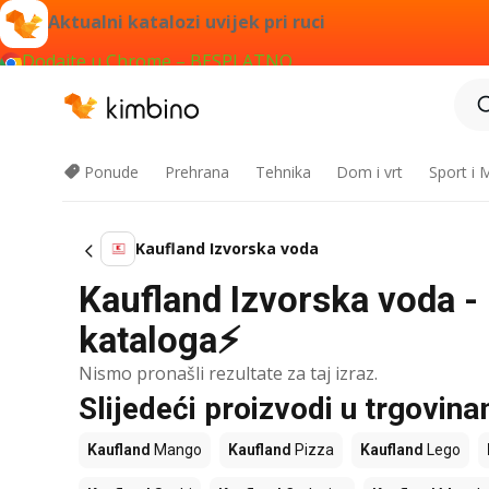
Aktualni katalozi uvijek pri ruci
Dodajte u Chrome – BESPLATNO
Ponude
Prehrana
Tehnika
Dom i vrt
Sport i
Kaufland Izvorska voda
Kaufland Izvorska voda - 
kataloga⚡
Nismo pronašli rezultate za taj izraz.
Slijedeći proizvodi u trgovin
Kaufland
Mango
Kaufland
Pizza
Kaufland
Lego