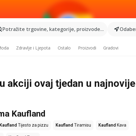
Potražite trgovine, kategorije, proizvode...
Odaber
 Moda
Zdravlje i Ljepota
Ostalo
Proizvodi
Gradovi
u akciji ovaj tjedan u najnovij
ama Kaufland
Kaufland
Tijesto za pizzu
Kaufland
Tiramisu
Kaufland
Kava