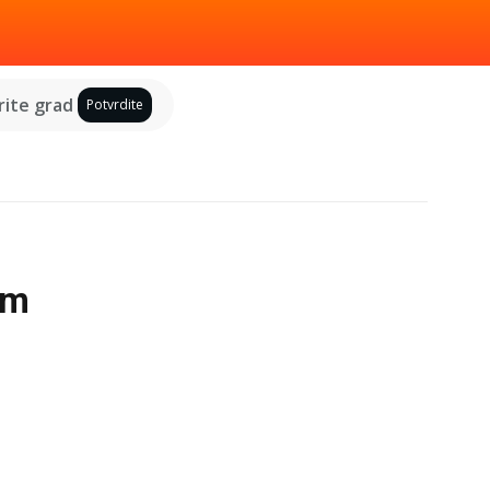
ite grad
Potvrdite
em