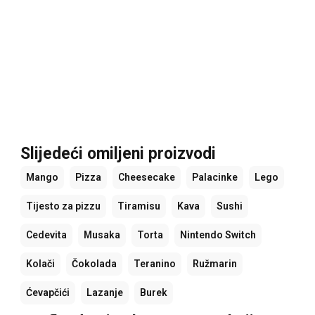
Slijedeći omiljeni proizvodi
Mango
Pizza
Cheesecake
Palacinke
Lego
Tijesto za pizzu
Tiramisu
Kava
Sushi
Cedevita
Musaka
Torta
Nintendo Switch
Kolači
Čokolada
Teranino
Ružmarin
Ćevapčići
Lazanje
Burek