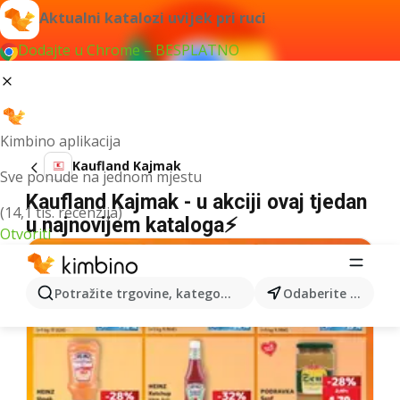
Aktualni katalozi uvijek pri ruci
Dodajte u Chrome – BESPLATNO
Kimbino aplikacija
Kaufland Kajmak
Sve ponude na jednom mjestu
Kaufland Kajmak - u akciji ovaj tjedan
(14,1 tis. recenzija)
u najnovijem kataloga⚡
Otvoriti
Potražite trgovine, kategorije, proizvode...
Odaberite grad