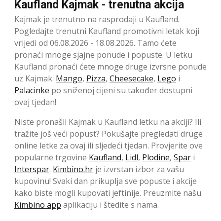
Kaufland Kajmak - trenutna akcija
Kajmak je trenutno na rasprodaji u Kaufland.
Pogledajte trenutni Kaufland promotivni letak koji
vrijedi od 06.08.2026 - 18.08.2026. Tamo ćete
pronaći mnoge sjajne ponude i popuste. U letku
Kaufland pronaći ćete mnoge druge izvrsne ponude
uz Kajmak.
Mango
,
Pizza
,
Cheesecake
,
Lego
i
Palacinke
po sniženoj cijeni su također dostupni
ovaj tjedan!
Niste pronašli Kajmak u Kaufland letku na akciji? Ili
tražite još veći popust? Pokušajte pregledati druge
online letke za ovaj ili sljedeći tjedan. Provjerite ove
popularne trgovine
Kaufland
,
Lidl
,
Plodine
,
Spar
i
Interspar
.
Kimbino.hr
je izvrstan izbor za vašu
kupovinu! Svaki dan prikuplja sve popuste i akcije
kako biste mogli kupovati jeftinije. Preuzmite našu
Kimbino app
aplikaciju i štedite s nama.