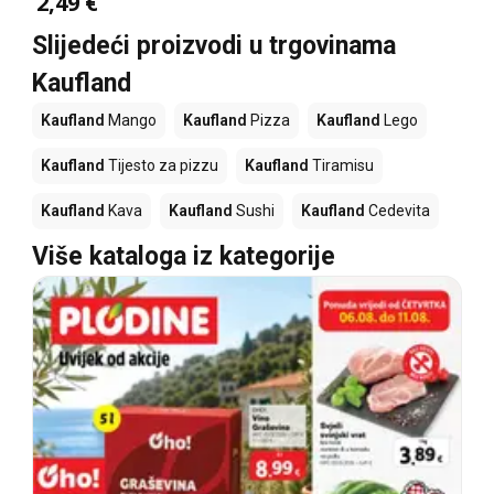
2,49 €
Slijedeći proizvodi u trgovinama
Kaufland
Kaufland
Mango
Kaufland
Pizza
Kaufland
Lego
Kaufland
Tijesto za pizzu
Kaufland
Tiramisu
Kaufland
Kava
Kaufland
Sushi
Kaufland
Cedevita
Više kataloga iz kategorije