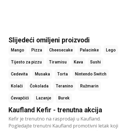
Slijedeći omiljeni proizvodi
Mango
Pizza
Cheesecake
Palacinke
Lego
Tijesto za pizzu
Tiramisu
Kava
Sushi
Cedevita
Musaka
Torta
Nintendo Switch
Kolači
Čokolada
Teranino
Ružmarin
Ćevapčići
Lazanje
Burek
Kaufland Kefir - trenutna akcija
Kefir je trenutno na rasprodaji u Kaufland.
Pogledajte trenutni Kaufland promotivni letak koji