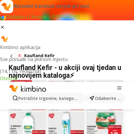
Aktualni katalozi uvijek pri ruci
Dodajte u Chrome – BESPLATNO
Kimbino aplikacija
Kaufland Kefir
Sve ponude na jednom mjestu
Kaufland Kefir - u akciji ovaj tjedan u
(14,1 tis. recenzija)
najnovijem kataloga⚡
Otvoriti
Potražite trgovine, kategorije, proizvode...
Odaberite grad