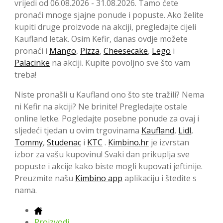
vrijedi od 06.08.2026 - 31.08.2026. Tamo ćete
pronaći mnoge sjajne ponude i popuste. Ako želite
kupiti druge proizvode na akciji, pregledajte cijeli
Kaufland letak. Osim Kefir, danas ovdje možete
pronaći i
Mango
,
Pizza
,
Cheesecake
,
Lego
i
Palacinke
na akciji. Kupite povoljno sve što vam
treba!
Niste pronašli u Kaufland ono što ste tražili? Nema
ni Kefir na akciji? Ne brinite! Pregledajte ostale
online letke. Pogledajte posebne ponude za ovaj i
sljedeći tjedan u ovim trgovinama
Kaufland
,
Lidl
,
Tommy
,
Studenac
i
KTC
.
Kimbino.hr
je izvrstan
izbor za vašu kupovinu! Svaki dan prikuplja sve
popuste i akcije kako biste mogli kupovati jeftinije.
Preuzmite našu
Kimbino app
aplikaciju i štedite s
nama.
Proizvodi