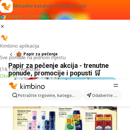
Aktualni katalozi uvijek pri ruci
Dodajte u Chrome – BESPLATNO
Kimbino aplikacija
Papir za pečenje
Sve ponude na jednom mjestu
Papir za pečenje akcija - trenutne
(14,1 tis. recenzija)
ponude, promocije i popusti 🛒
Otvoriti
Potražite trgovine, kategorije, proizvode...
Odaberite grad