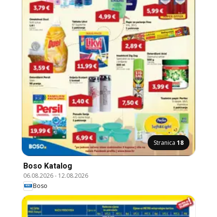
Stranica
18
Boso Katalog
06.08.2026
-
12.08.2026
Boso