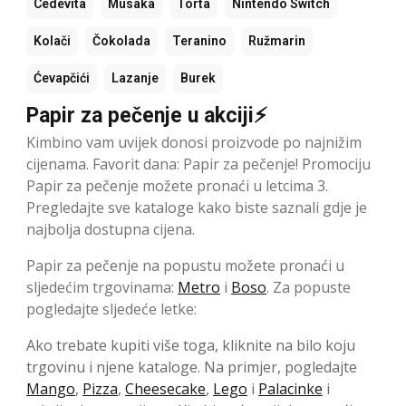
Cedevita
Musaka
Torta
Nintendo Switch
Kolači
Čokolada
Teranino
Ružmarin
Ćevapčići
Lazanje
Burek
Papir za pečenje u akciji⚡
Kimbino vam uvijek donosi proizvode po najnižim
cijenama. Favorit dana: Papir za pečenje! Promociju
Papir za pečenje možete pronaći u letcima 3.
Pregledajte sve kataloge kako biste saznali gdje je
najbolja dostupna cijena.
Papir za pečenje na popustu možete pronaći u
sljedećim trgovinama:
Metro
i
Boso
. Za popuste
pogledajte sljedeće letke:
Ako trebate kupiti više toga, kliknite na bilo koju
trgovinu i njene kataloge. Na primjer, pogledajte
Mango
,
Pizza
,
Cheesecake
,
Lego
i
Palacinke
i