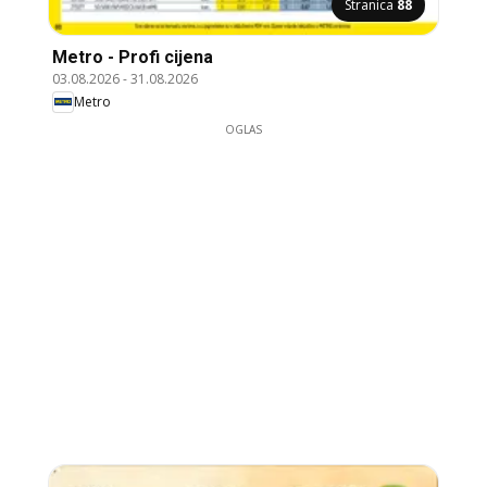
Stranica
88
Metro - Profi cijena
03.08.2026
-
31.08.2026
Metro
OGLAS