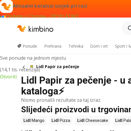
Aktualni katalozi uvijek pri ruci
Dodajte u Chrome – BESPLATNO
Kimbino aplikacija
Ponude
Prehrana
Tehnika
Dom i vrt
Sport i
Sve ponude na jednom mjestu
Lidl Papir za pečenje
(14,1 tis. recenzija)
Otvoriti
Lidl Papir za pečenje - u 
kataloga⚡
Nismo pronašli rezultate za taj izraz.
Slijedeći proizvodi u trgovina
Lidl
Mango
Lidl
Pizza
Lidl
Cheesecake
Lidl
Pala