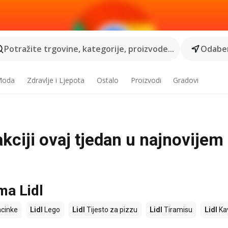
Potražite trgovine, kategorije, proizvode...
Odaber
 Moda
Zdravlje i Ljepota
Ostalo
Proizvodi
Gradovi
akciji ovaj tjedan u najnovijem
ma Lidl
cinke
Lidl
Lego
Lidl
Tijesto za pizzu
Lidl
Tiramisu
Lidl
Ka