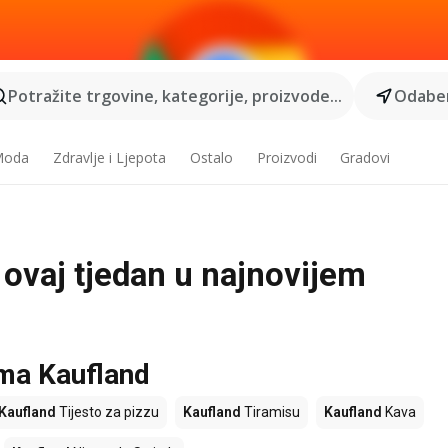
Potražite trgovine, kategorije, proizvode...
Odaber
 Moda
Zdravlje i Ljepota
Ostalo
Proizvodi
Gradovi
i ovaj tjedan u najnovijem
ama Kaufland
Kaufland
Tijesto za pizzu
Kaufland
Tiramisu
Kaufland
Kava