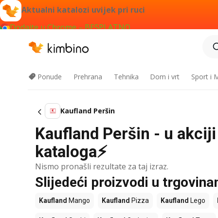
Aktualni katalozi uvijek pri ruci
Dodajte u Chrome – BESPLATNO
Ponude
Prehrana
Tehnika
Dom i vrt
Sport i
Kaufland Peršin
Kaufland Peršin - u akcij
kataloga⚡
Nismo pronašli rezultate za taj izraz.
Slijedeći proizvodi u trgovin
Kaufland
Mango
Kaufland
Pizza
Kaufland
Lego