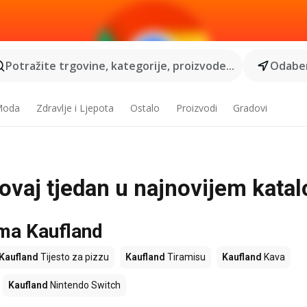
Potražite trgovine, kategorije, proizvode...
Odaber
 Moda
Zdravlje i Ljepota
Ostalo
Proizvodi
Gradovi
i ovaj tjedan u najnovijem kata
ama Kaufland
Kaufland
Tijesto za pizzu
Kaufland
Tiramisu
Kaufland
Kava
Kaufland
Nintendo Switch