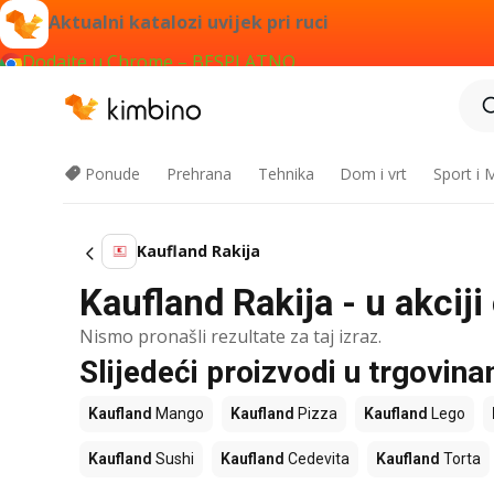
Aktualni katalozi uvijek pri ruci
Dodajte u Chrome – BESPLATNO
Ponude
Prehrana
Tehnika
Dom i vrt
Sport i
Kaufland Rakija
Kaufland Rakija - u akcij
Nismo pronašli rezultate za taj izraz.
Slijedeći proizvodi u trgovin
Kaufland
Mango
Kaufland
Pizza
Kaufland
Lego
Kaufland
Sushi
Kaufland
Cedevita
Kaufland
Torta