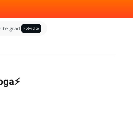
ite grad
Potvrdite
loga⚡