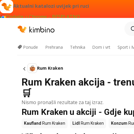
Aktualni katalozi uvijek pri ruci
Dodajte u Chrome – BESPLATNO
Ponude
Prehrana
Tehnika
Dom i vrt
Sport i
Rum Kraken
Rum Kraken akcija - tren
🛒
Nismo pronašli rezultate za taj izraz.
Rum Kraken u akciji - Gdje kup
Kaufland
Rum Kraken
Lidl
Rum Kraken
Konzum
Ru