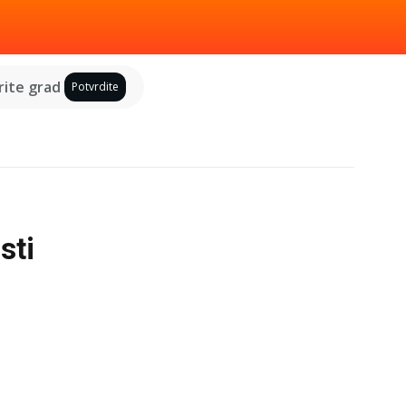
ite grad
Potvrdite
sti