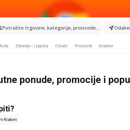
Potražite trgovine, kategorije, proizvode...
Odaber
 Moda
Zdravlje i Ljepota
Ostalo
Proizvodi
Gradovi
utne ponude, promocije i popu
iti?
m Kraken