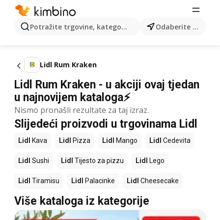
Potražite trgovine, kategorije, proizvode...
Odaberite grad
Lidl Rum Kraken
Lidl Rum Kraken - u akciji ovaj tjedan
u najnovijem kataloga⚡
Nismo pronašli rezultate za taj izraz.
Slijedeći proizvodi u trgovinama Lidl
Lidl
Kava
Lidl
Pizza
Lidl
Mango
Lidl
Cedevita
Lidl
Sushi
Lidl
Tijesto za pizzu
Lidl
Lego
Lidl
Tiramisu
Lidl
Palacinke
Lidl
Cheesecake
Više kataloga iz kategorije