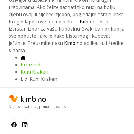
Uživajte u uštedama na Rum Kraken iu drugim
trgovinama. Ako želite saznati tko nudi najbolju
cijenu ovaj ili sljedeći tjedan, pogledajte ostale letke.
Pregledajte i ove online letke - .
Kimbino.hr
je
izvrstan izbor za vašu kupovinu! Svaki dan prikuplja
sve popuste i akcije kako biste mogli kupovati
jeftinije. Preuzmite našu
Kimbino
aplikaciju i štedite
s nama.
Proizvodi
Rum Kraken
Lidl Rum Kraken
Najnoviji katalozi, ponude, popusti