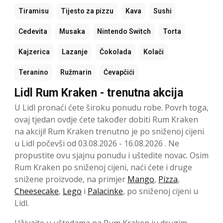
Tiramisu
Tijesto za pizzu
Kava
Sushi
Cedevita
Musaka
Nintendo Switch
Torta
Kajzerica
Lazanje
Čokolada
Kolači
Teranino
Ružmarin
Ćevapčići
Lidl Rum Kraken - trenutna akcija
U Lidl pronaći ćete široku ponudu robe. Povrh toga,
ovaj tjedan ovdje ćete također dobiti Rum Kraken
na akciji! Rum Kraken trenutno je po sniženoj cijeni
u Lidl počevši od 03.08.2026 - 16.08.2026 . Ne
propustite ovu sjajnu ponudu i uštedite novac. Osim
Rum Kraken po sniženoj cijeni, naći ćete i druge
snižene proizvode, na primjer
Mango
,
Pizza
,
Cheesecake
,
Lego
i
Palacinke
, po sniženoj cijeni u
Lidl.