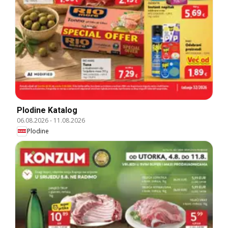
Plodine Katalog
06.08.2026
-
11.08.2026
Plodine