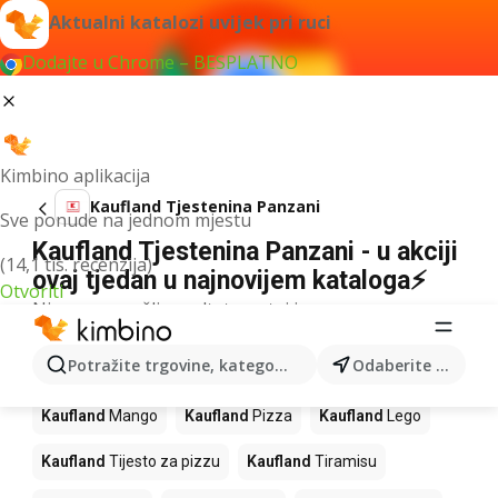
Aktualni katalozi uvijek pri ruci
Dodajte u Chrome – BESPLATNO
Kimbino aplikacija
Kaufland Tjestenina Panzani
Sve ponude na jednom mjestu
Kaufland Tjestenina Panzani - u akciji
(14,1 tis. recenzija)
ovaj tjedan u najnovijem kataloga⚡
Otvoriti
Nismo pronašli rezultate za taj izraz.
Slijedeći proizvodi u trgovinama
Potražite trgovine, kategorije, proizvode...
Odaberite grad
Kaufland
Kaufland
Mango
Kaufland
Pizza
Kaufland
Lego
Kaufland
Tijesto za pizzu
Kaufland
Tiramisu