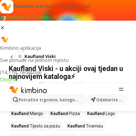
Aktualni katalozi uvijek pri ruci
Dodajte u Chrome – BESPLATNO
Kimbino aplikacija
Kaufland Viski
Sve ponude na jednom mjestu
Kaufland Viski - u akciji ovaj tjedan u
(14,1 tis. recenzija)
najnovijem kataloga⚡
Otvoriti
Nismo pronašli rezultate za taj izraz.
Slijedeći proizvodi u trgovinama
Potražite trgovine, kategorije, proizvode...
Odaberite grad
Kaufland
Kaufland
Mango
Kaufland
Pizza
Kaufland
Lego
Kaufland
Tijesto za pizzu
Kaufland
Tiramisu