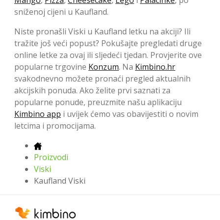
Mango
,
Pizza
,
Cheesecake
,
Lego
i
Palacinke
, po
sniženoj cijeni u Kaufland.
Niste pronašli Viski u Kaufland letku na akciji? Ili
tražite još veći popust? Pokušajte pregledati druge
online letke za ovaj ili sljedeći tjedan. Provjerite ove
popularne trgovine
Konzum
. Na
Kimbino.hr
svakodnevno možete pronaći pregled aktualnih
akcijskih ponuda. Ako želite prvi saznati za
popularne ponude, preuzmite našu aplikaciju
Kimbino app
i uvijek ćemo vas obavijestiti o novim
letcima i promocijama.
Proizvodi
Viski
Kaufland Viski