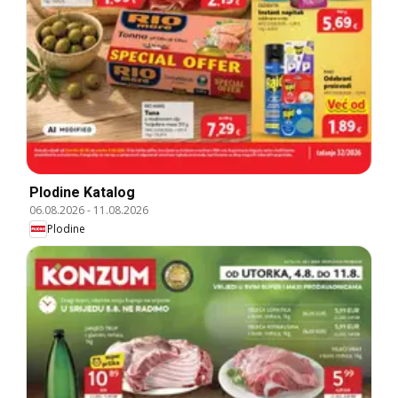
Plodine Katalog
06.08.2026
-
11.08.2026
Plodine