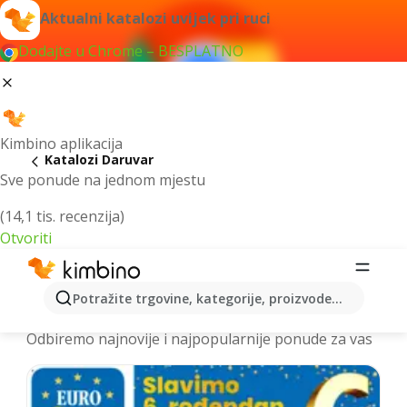
Aktualni katalozi uvijek pri ruci
Dodajte u Chrome – BESPLATNO
Kimbino aplikacija
Katalozi Daruvar
Sve ponude na jednom mjestu
(14,1 tis. recenzija)
Otvoriti
Najnoviji katalozi Daruvar > letci i
Potražite trgovine, kategorije, proizvode...
akcije online
Odbiremo najnovije i najpopularnije ponude za vas