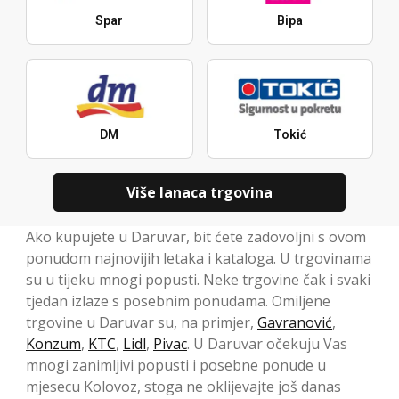
Spar
Bipa
DM
Tokić
Više lanaca trgovina
Ako kupujete u Daruvar, bit ćete zadovoljni s ovom
ponudom najnovijih letaka i kataloga. U trgovinama
su u tijeku mnogi popusti. Neke trgovine čak i svaki
tjedan izlaze s posebnim ponudama. Omiljene
trgovine u Daruvar su, na primjer,
Gavranović
,
Konzum
,
KTC
,
Lidl
,
Pivac
. U Daruvar očekuju Vas
mnogi zanimljivi popusti i posebne ponude u
mjesecu Kolovoz, ​​stoga ne oklijevajte još danas