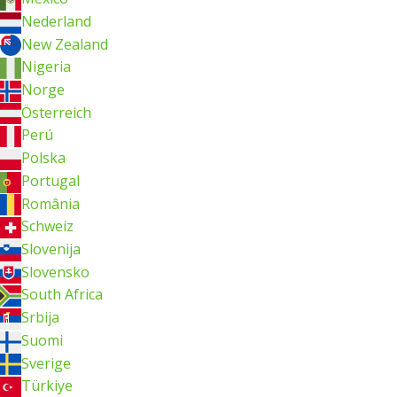
Nederland
New Zealand
Nigeria
Norge
Österreich
Perú
Polska
Portugal
România
Schweiz
Slovenija
Slovensko
South Africa
Srbija
Suomi
Sverige
Türkiye