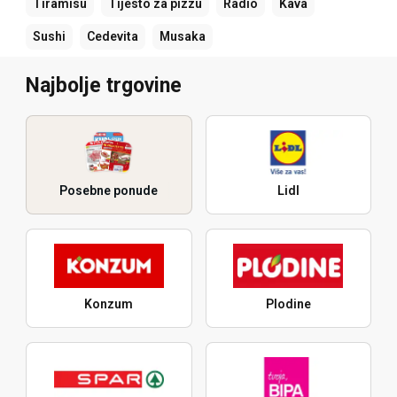
Tiramisu
Tijesto za pizzu
Radio
Kava
Sushi
Cedevita
Musaka
Najbolje trgovine
Posebne ponude
Lidl
Konzum
Plodine