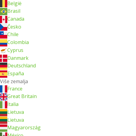
België
Brasil
Canada
Česko
Chile
Colombia
Cyprus
Danmark
Deutschland
España
Više zemalja
France
Great Britain
Italia
Lietuva
Lietuva
Magyarország
México