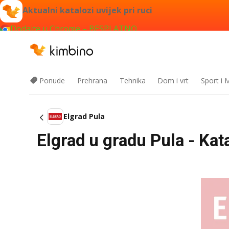
Aktualni katalozi uvijek pri ruci
Dodajte u Chrome – BESPLATNO
Ponude
Prehrana
Tehnika
Dom i vrt
Sport i
Elgrad Pula
Elgrad u gradu Pula - Ka