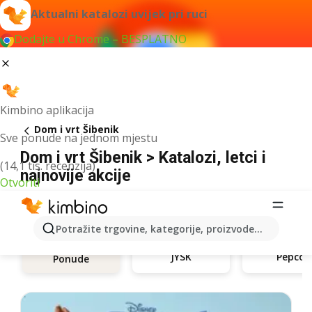
Aktualni katalozi uvijek pri ruci
Dodajte u Chrome – BESPLATNO
Kimbino aplikacija
Dom i vrt Šibenik
Sve ponude na jednom mjestu
Dom i vrt Šibenik > Katalozi, letci i
(14,1 tis. recenzija)
najnovije akcije
Otvoriti
Potražite trgovine, kategorije, proizvode...
JYSK
Pepco
Ponude