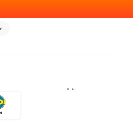
...
OGLAS
i