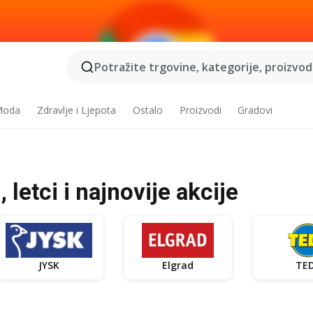
Potražite trgovine, kategorije, proizvode
 Moda
Zdravlje i Ljepota
Ostalo
Proizvodi
Gradovi
 letci i najnovije akcije
JYSK
Elgrad
TED