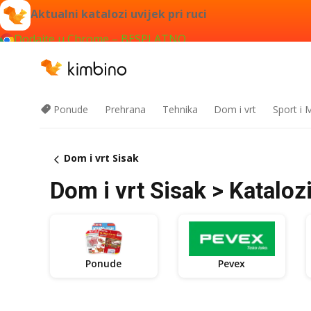
Aktualni katalozi uvijek pri ruci
Dodajte u Chrome – BESPLATNO
Ponude
Prehrana
Tehnika
Dom i vrt
Sport i
Dom i vrt Sisak
Dom i vrt Sisak > Katalozi,
Ponude
Pevex