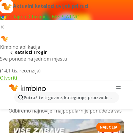
Aktualni katalozi uvijek pri ruci
Dodajte u Chrome – BESPLATNO
Kimbino aplikacija
Katalozi Trogir
Sve ponude na jednom mjestu
(14,1 tis. recenzija)
Otvoriti
Najnoviji katalozi Trogir > letci i
Potražite trgovine, kategorije, proizvode...
akcije online
Odbiremo najnovije i najpopularnije ponude za vas
NAJBOLJA