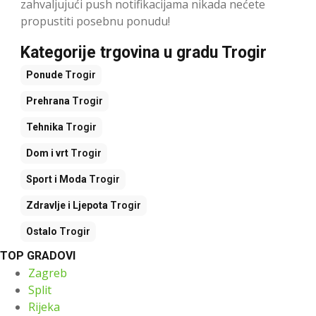
zahvaljujući push notifikacijama nikada nećete
propustiti posebnu ponudu!
Kategorije trgovina u gradu Trogir
Ponude
Trogir
Prehrana
Trogir
Tehnika
Trogir
Dom i vrt
Trogir
Sport i Moda
Trogir
Zdravlje i Ljepota
Trogir
Ostalo
Trogir
TOP GRADOVI
Zagreb
Split
Rijeka