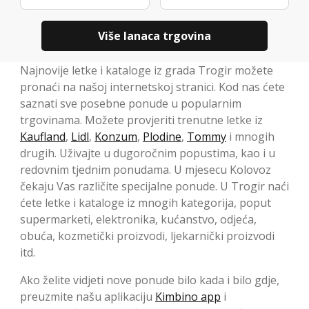
Više lanaca trgovina
Najnovije letke i kataloge iz grada Trogir možete
pronaći na našoj internetskoj stranici. Kod nas ćete
saznati sve posebne ponude u popularnim
trgovinama. Možete provjeriti trenutne letke iz
Kaufland
,
Lidl
,
Konzum
,
Plodine
,
Tommy
i mnogih
drugih. Uživajte u dugoročnim popustima, kao i u
redovnim tjednim ponudama. U mjesecu Kolovoz
čekaju Vas različite specijalne ponude. U Trogir naći
ćete letke i kataloge iz mnogih kategorija, poput
supermarketi, elektronika, kućanstvo, odjeća,
obuća, kozmetički proizvodi, ljekarnički proizvodi
itd.
Ako želite vidjeti nove ponude bilo kada i bilo gdje,
preuzmite našu aplikaciju
Kimbino app
i