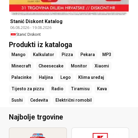
Stanić Diskont Katalog
06.08.2026
-
19.08.2026
Stanić Diskont
Produkti iz kataloga
Mango
Kalkulator
Pizza
Pekara
MP3
Minecraft
Cheesecake
Monitor
Xiaomi
Palacinke
Haljina
Lego
Klima uređaj
Tijesto za pizzu
Radio
Tiramisu
Kava
Sushi
Cedevita
Električni romobil
Najbolje trgovine