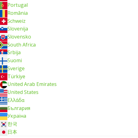
Portugal
România
Schweiz
Slovenija
Slovensko
South Africa
Srbija
Suomi
Sverige
Türkiye
United Arab Emirates
United States
Ελλάδα
България
Україна
한국
日本