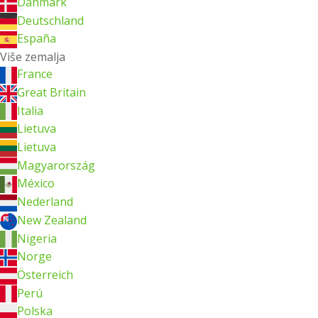
Danmark
Deutschland
España
Više zemalja
France
Great Britain
Italia
Lietuva
Lietuva
Magyarország
México
Nederland
New Zealand
Nigeria
Norge
Österreich
Perú
Polska