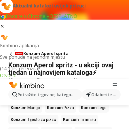
Aktualni katalozi uvijek pri ruci
Dodajte u Chrome – BESPLATNO
Kimbino aplikacija
Konzum Aperol spritz
Sve ponude na jednom mjestu
Konzum Aperol spritz - u akciji ovaj
(14,1 tis. recenzija)
tjedan u najnovijem kataloga⚡
Otvoriti
Nismo pronašli rezultate za taj izraz.
Slijedeći proizvodi u trgovinama
Potražite trgovine, kategorije, proizvode...
Odaberite grad
Konzum
Konzum
Mango
Konzum
Pizza
Konzum
Lego
Konzum
Tijesto za pizzu
Konzum
Tiramisu