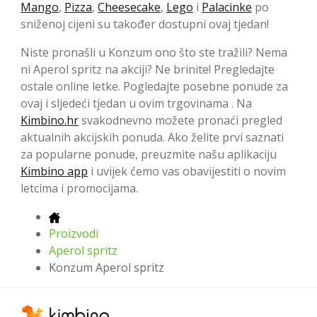
Mango
,
Pizza
,
Cheesecake
,
Lego
i
Palacinke
po
sniženoj cijeni su također dostupni ovaj tjedan!
Niste pronašli u Konzum ono što ste tražili? Nema
ni Aperol spritz na akciji? Ne brinite! Pregledajte
ostale online letke. Pogledajte posebne ponude za
ovaj i sljedeći tjedan u ovim trgovinama . Na
Kimbino.hr
svakodnevno možete pronaći pregled
aktualnih akcijskih ponuda. Ako želite prvi saznati
za popularne ponude, preuzmite našu aplikaciju
Kimbino app
i uvijek ćemo vas obavijestiti o novim
letcima i promocijama.
Proizvodi
Aperol spritz
Konzum Aperol spritz