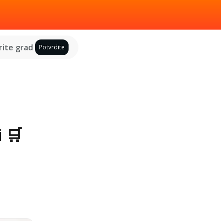
ite grad
Potvrdite
i 🛒