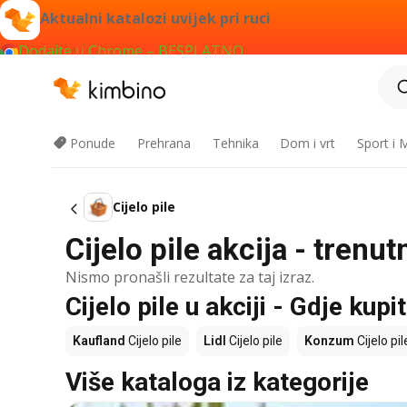
Aktualni katalozi uvijek pri ruci
Dodajte u Chrome – BESPLATNO
Ponude
Prehrana
Tehnika
Dom i vrt
Sport i
Cijelo pile
Cijelo pile akcija - tren
Nismo pronašli rezultate za taj izraz.
Cijelo pile u akciji - Gdje kupit
Kaufland
Cijelo pile
Lidl
Cijelo pile
Konzum
Cijelo pil
Više kataloga iz kategorije