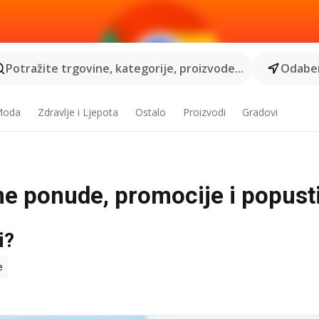
Potražite trgovine, kategorije, proizvode...
Odaber
 Moda
Zdravlje i Ljepota
Ostalo
Proizvodi
Gradovi
utne ponude, promocije i popust
i?
e