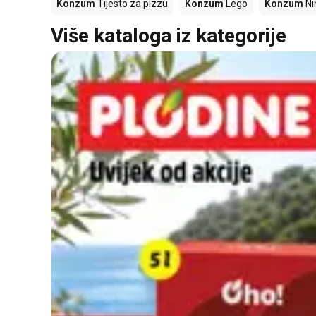
Konzum
Tijesto za pizzu
Konzum
Lego
Konzum
Ni
Više kataloga iz kategorije