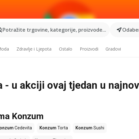
Potražite trgovine, kategorije, proizvode...
Odaber
 Moda
Zdravlje i Ljepota
Ostalo
Proizvodi
Gradovi
 u akciji ovaj tjedan u najno
nama Konzum
onzum
Cedevita
Konzum
Torta
Konzum
Sushi