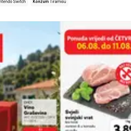
ntendo Switch
Konzum
Tiramisu