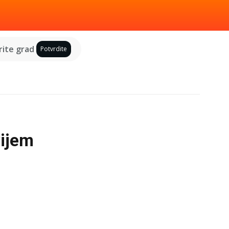
ite grad
Potvrdite
vijem