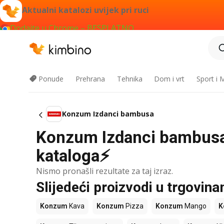
Aktualni katalozi uvijek pri ruci
Dodajte u Chrome – BESPLATNO
Ponude
Prehrana
Tehnika
Dom i vrt
Sport i
Konzum Izdanci bambusa
Konzum Izdanci bambusa -
kataloga⚡
Nismo pronašli rezultate za taj izraz.
Slijedeći proizvodi u trgovi
Konzum
Kava
Konzum
Pizza
Konzum
Mango
K