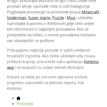
drugo, pokušajte potražiti drugu robu. Ovdje ćete
pronaći akcije i ponude robe iz svih kategorija.
Pogledajte promocije za proizvode poput
Minecraft
,
Spiderman
,
Super mario
,
Puzzle
i
Mop
i uštedite.
Isprobajte kupovinu s Kimbinom gdje ćete uvijek
biti informirani o najboljim ponudama. Ako se
pretplatite na bilten, o novim ponudama možemo
vas obavijestiti i e-poštom.
Prikupljamo najbolje ponude iz vaših omiljenih
hrvatskih trgovina. Ako želite uštedjeti više novca
prilikom kupnje, preuzmite našu aplikaciju
Kimbino
app
i svi popusti su uvijek odmah dostupni.
Košare za bebe po izvrsnim cijenama možete
prigodno usporediti na jednom mjestu. Vaš
Kimbino.
Proizvodi