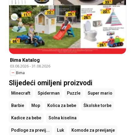
Bima Katalog
03.08.2026
-
31.08.2026
Bima
Slijedeći omiljeni proizvodi
Minecraft
Spiderman
Puzzle
Super mario
Barbie
Mop
Kolica za bebe
Školske torbe
Kadice za bebe
Solna kiselina
Podloge za previj...
Luk
Komode za previjanje