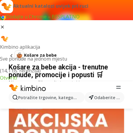
Aktualni katalozi uvijek pri ruci
Dodajte u Chrome – BESPLATNO
Kimbino aplikacija
Košare za bebe
Sve ponude na jednom mjestu
Košare za bebe akcija - trenutne
(14,1 tis. recenzija)
ponude, promocije i popusti 🛒
Otvoriti
Nismo pronašli rezultate za taj izraz.
Više kataloga iz kategorije
Potražite trgovine, kategorije, proizvode...
Odaberite grad