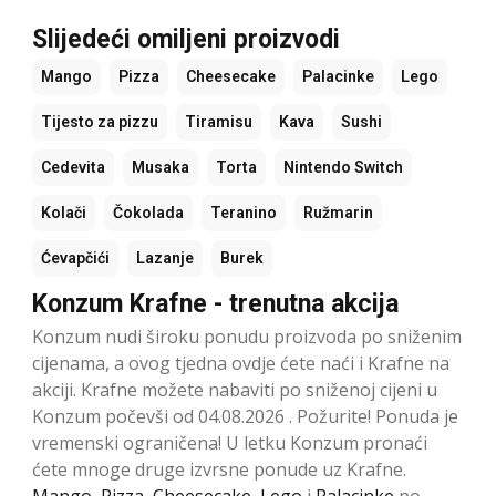
Slijedeći omiljeni proizvodi
Mango
Pizza
Cheesecake
Palacinke
Lego
Tijesto za pizzu
Tiramisu
Kava
Sushi
Cedevita
Musaka
Torta
Nintendo Switch
Kolači
Čokolada
Teranino
Ružmarin
Ćevapčići
Lazanje
Burek
Konzum Krafne - trenutna akcija
Konzum nudi široku ponudu proizvoda po sniženim
cijenama, a ovog tjedna ovdje ćete naći i Krafne na
akciji. Krafne možete nabaviti po sniženoj cijeni u
Konzum počevši od 04.08.2026 . Požurite! Ponuda je
vremenski ograničena! U letku Konzum pronaći
ćete mnoge druge izvrsne ponude uz Krafne.