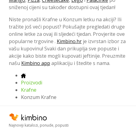
Mango
,
Pizza
,
Cheesecake
,
Lego
i
Palacinke
po
sniženoj cijeni su također dostupni ovaj tjedan!
Niste pronašli Krafne u Konzum letku na akciji? Ili
tražite još veći popust? Pokušajte pregledati druge
online letke za ovaj ili sljedeći tjedan. Provjerite ove
popularne trgovine .
Kimbino.hr
je izvrstan izbor za
vašu kupovinu! Svaki dan prikuplja sve popuste i
akcije kako biste mogli kupovati jeftinije. Preuzmite
našu
Kimbino app
aplikaciju i štedite s nama.
Proizvodi
Krafne
Konzum Krafne
Najnoviji katalozi, ponude, popusti