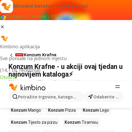
Aktualni katalozi uvijek pri ruci
Dodajte u Chrome – BESPLATNO
Kimbino aplikacija
Konzum Krafne
Sve ponude na jednom mjestu
Konzum Krafne - u akciji ovaj tjedan u
(14,1 tis. recenzija)
najnovijem kataloga⚡
Otvoriti
Nismo pronašli rezultate za taj izraz.
Slijedeći proizvodi u trgovinama
Potražite trgovine, kategorije, proizvode...
Odaberite grad
Konzum
Konzum
Mango
Konzum
Pizza
Konzum
Lego
Konzum
Tijesto za pizzu
Konzum
Tiramisu