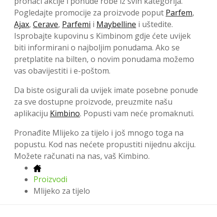
pronaći akcije i ponude robe iz svih kategorija.
Pogledajte promocije za proizvode poput
Parfem
,
Ajax
,
Cerave
,
Parfemi
i
Maybelline
i uštedite.
Isprobajte kupovinu s Kimbinom gdje ćete uvijek
biti informirani o najboljim ponudama. Ako se
pretplatite na bilten, o novim ponudama možemo
vas obavijestiti i e-poštom.
Da biste osigurali da uvijek imate posebne ponude
za sve dostupne proizvode, preuzmite našu
aplikaciju
Kimbino
. Popusti vam neće promaknuti.
Pronađite Mlijeko za tijelo i još mnogo toga na
popustu. Kod nas nećete propustiti nijednu akciju.
Možete računati na nas, vaš Kimbino.
Proizvodi
Mlijeko za tijelo