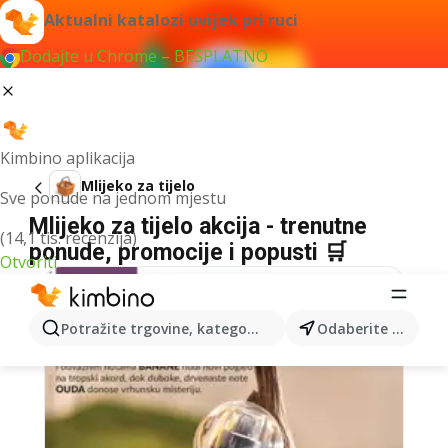
Aktualni katalozi uvijek pri ruci
Dodajte u Chrome – BESPLATNO
Kimbino aplikacija
Mlijeko za tijelo
Sve ponude na jednom mjestu
Mlijeko za tijelo akcija - trenutne
(14,1 tis. recenzija)
ponude, promocije i popusti 🛒
Otvoriti
Potražite trgovine, kategorije, proizvode...
Odaberite grad