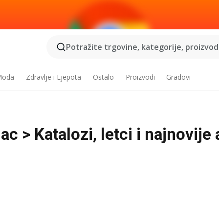
Potražite trgovine, kategorije, proizvode
 Moda
Zdravlje i Ljepota
Ostalo
Proizvodi
Gradovi
c > Katalozi, letci i najnovije 