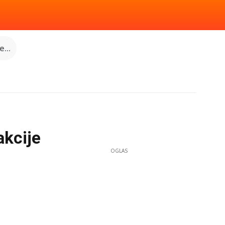
...
akcije
OGLAS