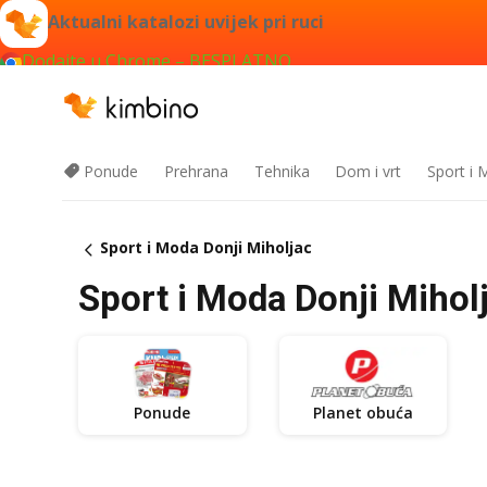
Aktualni katalozi uvijek pri ruci
Dodajte u Chrome – BESPLATNO
Ponude
Prehrana
Tehnika
Dom i vrt
Sport i
Sport i Moda Donji Miholjac
Sport i Moda Donji Miholja
Ponude
Planet obuća