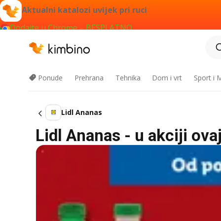
Aktualni katalozi uvijek pri ruci
Dodajte u Chrome – BESPLATNO
Ponude
Prehrana
Tehnika
Dom i vrt
Sport i
Lidl Ananas
Lidl Ananas - u akciji ov