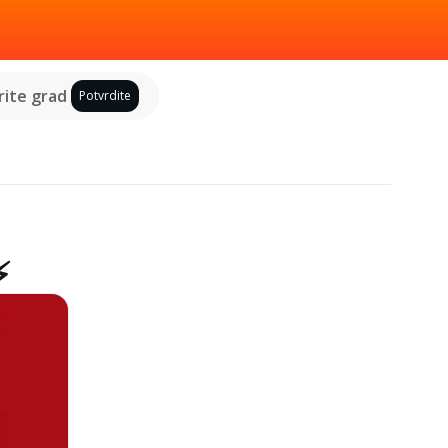
ite grad
Potvrdite
⚡