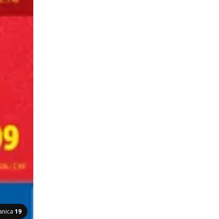
anica
19