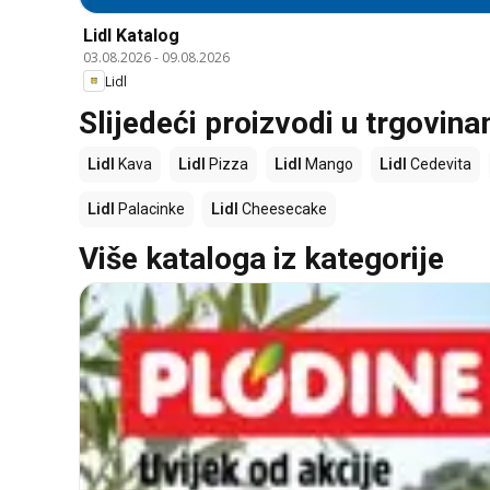
Lidl Katalog
03.08.2026
-
09.08.2026
Lidl
Slijedeći proizvodi u trgovina
Lidl
Kava
Lidl
Pizza
Lidl
Mango
Lidl
Cedevita
Lidl
Palacinke
Lidl
Cheesecake
Više kataloga iz kategorije