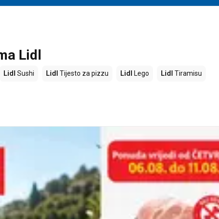
ma Lidl
Lidl
Sushi
Lidl
Tijesto za pizzu
Lidl
Lego
Lidl
Tiramisu