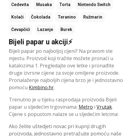
Cedevita
Musaka
Torta
Nintendo Switch
Kolači
Čokolada
Teranino
Ružmarin
Ćevapčići
Lazanje
Burek
Bijeli papar u akciji⚡
Bijeli papar po najboljoj cijeni? Na pravom ste
mjestu. Proizvod koji tražite možete pronaći u
katalozima 1. Pregledajte ove letke i pronađite
druge izvrsne cijene za svoje omiljene proizvode.
Pronalaženje najboljih cijena brzo je i jednostavno
pomoću
Kimbino.hr
.
Trenutno je u tijeku rasprodaja proizvoda Bijeli
papar u sljedećim trgovinama:
Metro
i
Vrutak
.
Cijene s popustom nalaze se u sljedećim letcima:
Ako želite uštedjeti novac pri kupnji drugih
proizvoda, jednostavno pretražujte pomoću naše