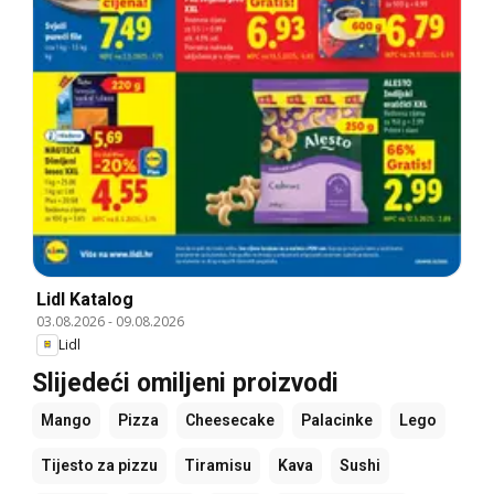
Lidl Katalog
03.08.2026
-
09.08.2026
Lidl
Slijedeći omiljeni proizvodi
Mango
Pizza
Cheesecake
Palacinke
Lego
Tijesto za pizzu
Tiramisu
Kava
Sushi