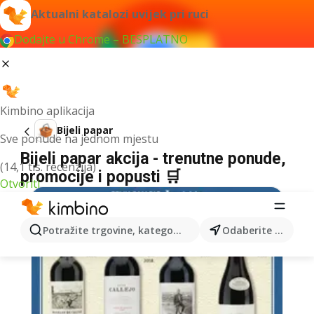
Aktualni katalozi uvijek pri ruci
Dodajte u Chrome – BESPLATNO
Kimbino aplikacija
Bijeli papar
Sve ponude na jednom mjestu
Bijeli papar akcija - trenutne ponude,
(14,1 tis. recenzija)
promocije i popusti 🛒
Otvoriti
Potražite trgovine, kategorije, proizvode...
Odaberite grad