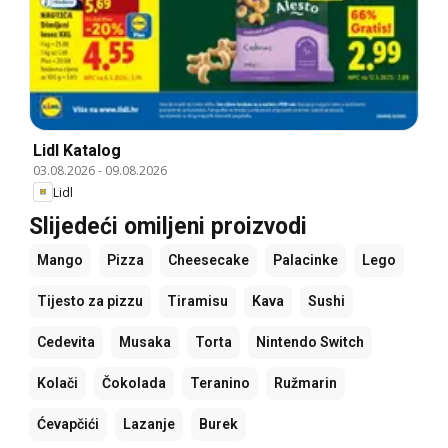
Lidl Katalog
03.08.2026
-
09.08.2026
Lidl
Slijedeći omiljeni proizvodi
Mango
Pizza
Cheesecake
Palacinke
Lego
Tijesto za pizzu
Tiramisu
Kava
Sushi
Cedevita
Musaka
Torta
Nintendo Switch
Kolači
Čokolada
Teranino
Ružmarin
Ćevapčići
Lazanje
Burek