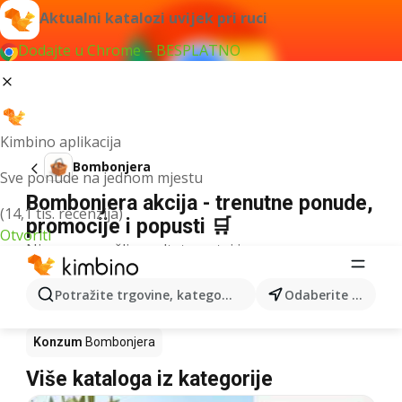
Aktualni katalozi uvijek pri ruci
Dodajte u Chrome – BESPLATNO
Kimbino aplikacija
Bombonjera
Sve ponude na jednom mjestu
Bombonjera akcija - trenutne ponude,
(14,1 tis. recenzija)
promocije i popusti 🛒
Otvoriti
Nismo pronašli rezultate za taj izraz.
Bombonjera u akciji - Gdje kupiti?
Potražite trgovine, kategorije, proizvode...
Odaberite grad
Kaufland
Bombonjera
Lidl
Bombonjera
Konzum
Bombonjera
Više kataloga iz kategorije