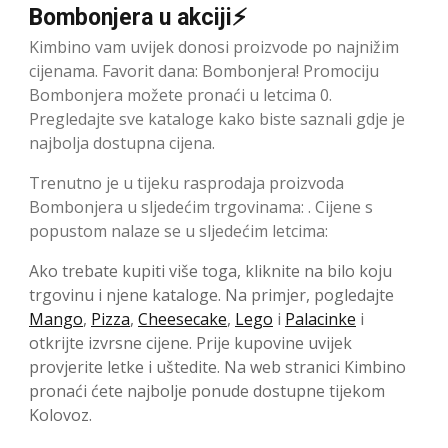
Bombonjera u akciji⚡
Kimbino vam uvijek donosi proizvode po najnižim
cijenama. Favorit dana: Bombonjera! Promociju
Bombonjera možete pronaći u letcima 0.
Pregledajte sve kataloge kako biste saznali gdje je
najbolja dostupna cijena.
Trenutno je u tijeku rasprodaja proizvoda
Bombonjera u sljedećim trgovinama: . Cijene s
popustom nalaze se u sljedećim letcima:
Ako trebate kupiti više toga, kliknite na bilo koju
trgovinu i njene kataloge. Na primjer, pogledajte
Mango
,
Pizza
,
Cheesecake
,
Lego
i
Palacinke
i
otkrijte izvrsne cijene. Prije kupovine uvijek
provjerite letke i uštedite. Na web stranici Kimbino
pronaći ćete najbolje ponude dostupne tijekom
Kolovoz.