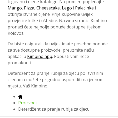
trgovinu i njene kataloge. Na primjer, pogledajte
Mango
,
Pizza
,
Cheesecake
,
Lego
i
Palacinke
i
otkrijte izvrsne cijene. Prije kupovine uvijek
provjerite letke i uštedite. Na web stranici Kimbino
pronaći ćete najbolje ponude dostupne tijekom
Kolovoz.
Da biste osigurali da uvijek imate posebne ponude
za sve dostupne proizvode, preuzmite našu
aplikaciju
Kimbino app
. Popusti vam neće
promaknuti.
Deterdžent za pranje rublja za djecu po izvrsnim
cijenama možete prigodno usporediti na jednom
mjestu. Vaš Kimbino.
Proizvodi
Deterdžent za pranje rublja za djecu