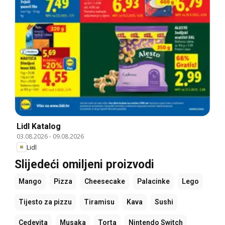
Lidl Katalog
03.08.2026
-
09.08.2026
Lidl
Slijedeći omiljeni proizvodi
Mango
Pizza
Cheesecake
Palacinke
Lego
Tijesto za pizzu
Tiramisu
Kava
Sushi
Cedevita
Musaka
Torta
Nintendo Switch