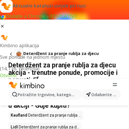
Aktualni katalozi uvijek pri ruci
Dodajte u Chrome – BESPLATNO
Kimbino aplikacija
Deterdžent za pranje rublja za djecu
Sve ponude na jednom mjestu
Deterdžent za pranje rublja za djecu
(14,1 tis. recenzija)
akcija - trenutne ponude, promocije i
Otvoriti
popusti 🛒
Nismo pronašli rezultate za taj izraz.
Potražite trgovine, kategorije, proizvode...
Odaberite grad
Deterdžent za pranje rublja za djecu
u akciji - Gdje kupiti?
Kaufland
Deterdžent za pranje rublja ...
Lidl
Deterdžent za pranje rublja za d...