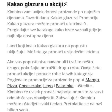
Kakao glazura u akciji⚡
Kimbino vam uvijek donosi proizvode po najnižim
cijenama. Favorit dana: Kakao glazura! Promociju
Kakao glazura možete pronaći u letcima 0.
Pregledajte sve kataloge kako biste saznali gdje je
najbolja dostupna cijena.
Lanci koji imaju Kakao glazura na popustu
uključuju . Možete ga pronaći u sljedećim letcima:
Ako vas popusti nisu nadahnuli i tražite nešto
drugo, pokušajte potražiti drugu robu. Ovdje ćete
pronaći akcije i ponude robe iz svih kategorija.
Pogledajte promocije za proizvode poput
Mango
,
Pizza
,
Cheesecake
,
Lego
i
Palacinke
i uštedite.
Kimbino će uvijek pronaći najbolje popuste za vas i
odmah će vas obavijestiti. Zahvaljujući Kimbinu
možete uštedjeti svaki tjedan. Pretplatite se na naš
bilten sada.