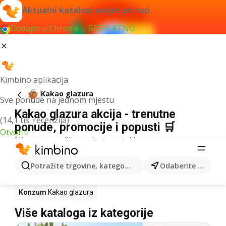
Aktualni katalozi uvijek pri ruci
Dodajte u Chrome – BESPLATNO
Kimbino aplikacija
Kakao glazura
Sve ponude na jednom mjestu
Kakao glazura akcija - trenutne
(14,1 tis. recenzija)
ponude, promocije i popusti 🛒
Otvoriti
Nismo pronašli rezultate za taj izraz.
Kakao glazura u akciji - Gdje kupiti?
Potražite trgovine, kategorije, proizvode...
Odaberite grad
Kaufland
Kakao glazura
Lidl
Kakao glazura
Konzum
Kakao glazura
Više kataloga iz kategorije