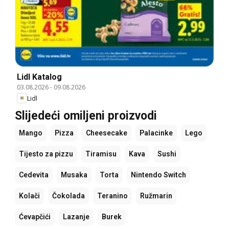
Lidl Katalog
03.08.2026
-
09.08.2026
Lidl
Slijedeći omiljeni proizvodi
Mango
Pizza
Cheesecake
Palacinke
Lego
Tijesto za pizzu
Tiramisu
Kava
Sushi
Cedevita
Musaka
Torta
Nintendo Switch
Kolači
Čokolada
Teranino
Ružmarin
Ćevapčići
Lazanje
Burek