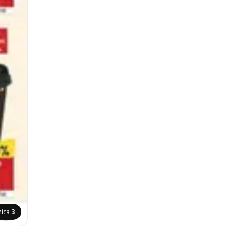
nica
3