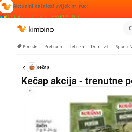
Aktualni katalozi uvijek pri ruci
Dodajte u Chrome – BESPLATNO
Ponude
Prehrana
Tehnika
Dom i vrt
Sport i
Kečap
Kečap akcija - trenutne 