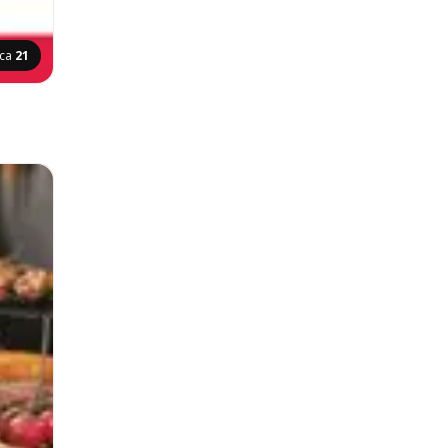
ica
21