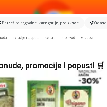
Potražite trgovine, kategorije, proizvode...
Odaber
 Moda
Zdravlje i Ljepota
Ostalo
Proizvodi
Gradovi
ponude, promocije i popusti 🛒