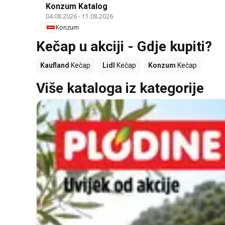
Konzum Katalog
04.08.2026
-
11.08.2026
Konzum
Kečap u akciji - Gdje kupiti?
Kaufland
Kečap
Lidl
Kečap
Konzum
Kečap
Više kataloga iz kategorije